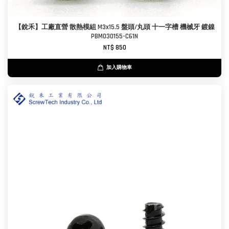
【銳禾】工廠直營 散熱模組 M3x15.5 盤頭/丸頭 十一字槽 機械牙 鍍鎳
PBM030155-C61N
NT$ 850
加入購物車