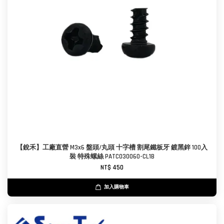
【銳禾】工廠直營 M3x6 盤頭/丸頭 十字槽 割尾鐵板牙 鍍黑鋅 100入
裝 特殊螺絲 PATC030060-CL1B
NT$ 450
加入購物車