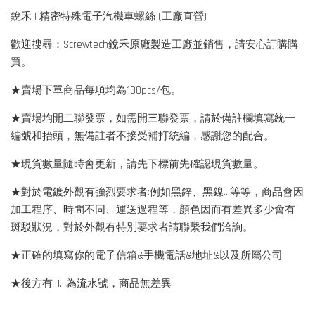
銳禾 | 精密特殊電子汽機車螺絲 (工廠直營)
歡迎搜尋：Screwtech銳禾原廠製造工廠並銷售，請安心訂購購
買。
★賣場下單商品每項均為100pcs/包。
★賣場均開二聯發票，如需開三聯發票，請於備註欄填寫統一
編號和抬頭，無備註者不接受補打統編，感謝您的配合。
★現貨數量隨時會更新，請先下標前先確認現貨數量。
★對於電鍍外觀有強烈要求者:例如黑鋅、黑鎳...等等，商品會因
加工程序、時間不同、運送過程等，顏色因而有差異多少會有
斑駁狀況，對於外觀有特別要求者請聯繫我們洽詢。
★正確的填寫你的電子信箱&手機電話&地址&以及所屬公司
★後方有-1…為流水號，商品無差異