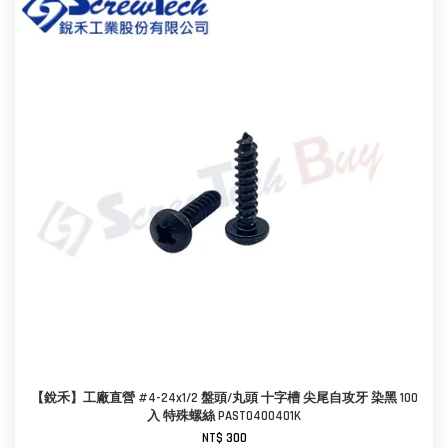
【銳禾】工廠直營 #4-24x1/2 盤頭/丸頭 十字槽 尖尾自攻牙 染黑 100
入 特殊螺絲 PAST0400401K
NT$ 300