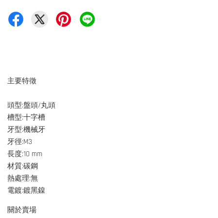
主要特徵
頭型:盤頭/丸頭
槽型:十字槽
牙型:機械牙
牙徑:M3
長度:10 mm
材質:碳鋼
熱處理:無
電鍍:鍍黑鎳
關於賣場