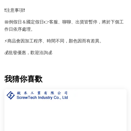
❗️注意事項❗️
📅例假日＆國定假日👉客服、聊聊、出貨皆暫停，將於下個工
作日依序處理。
⚡️商品會因加工程序、時間不同，顏色因而有差異。
💰批發優惠，歡迎洽詢💰
我猜你喜歡