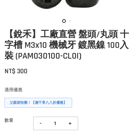
【銳禾】工廠直營 盤頭/丸頭 十
字槽 M3x10 機械牙 鍍黑鎳 100入
裝 (PAM030100-CL0I)
NT$ 300
適用優惠
父親節快樂！【滿千享八八折優惠】
數量
-
+