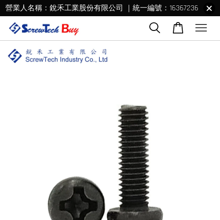
營業人名稱：銳禾工業股份有限公司 ｜統一編號：16367236