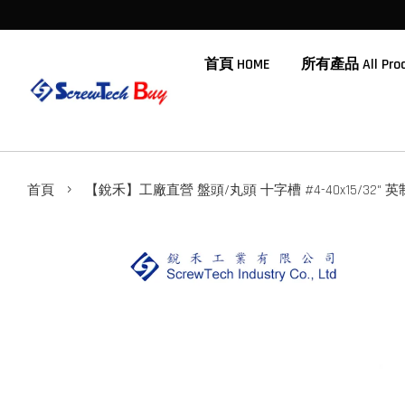
首頁 HOME
所有產品 All Prod
›
首頁
【銳禾】工廠直營 盤頭/丸頭 十字槽 #4-40x15/32" 英制機