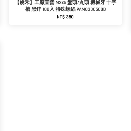
【銳禾】工廠直營 M3x5 盤頭/丸頭 機械牙 十字
槽 黑鋅 100入 特殊螺絲 PAM0300500D
NT$ 350