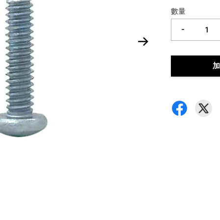
數量
-
加