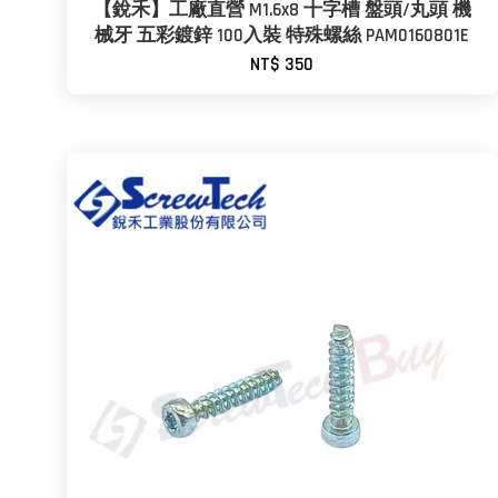
【銳禾】工廠直營 M1.6x8 十字槽 盤頭/丸頭 機
械牙 五彩鍍鋅 100入裝 特殊螺絲 PAM0160801E
NT$ 350