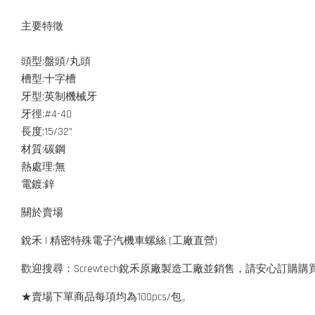
主要特徵
頭型:盤頭/丸頭
槽型:十字槽
牙型:英制機械牙
牙徑:#4-40
長度:15/32"
材質:碳鋼
熱處理:無
電鍍:鋅
關於賣場
銳禾 | 精密特殊電子汽機車螺絲 (工廠直營)
歡迎搜尋：Screwtech銳禾原廠製造工廠並銷售，請安心訂購購
★賣場下單商品每項均為100pcs/包。