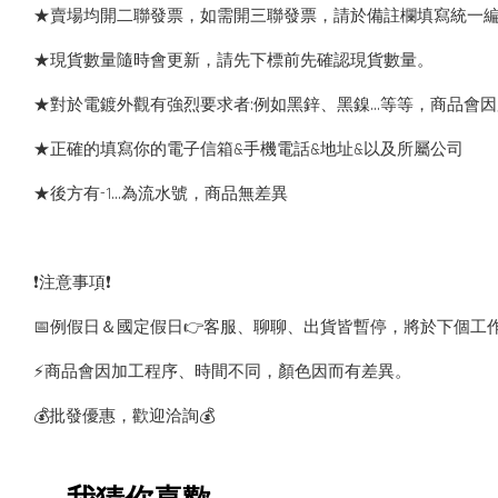
★賣場均開二聯發票，如需開三聯發票，請於備註欄填寫統一
★現貨數量隨時會更新，請先下標前先確認現貨數量。
★對於電鍍外觀有強烈要求者:例如黑鋅、黑鎳...等等，商品
★正確的填寫你的電子信箱&手機電話&地址&以及所屬公司
★後方有-1…為流水號，商品無差異
❗️注意事項❗️
📅例假日＆國定假日👉客服、聊聊、出貨皆暫停，將於下個工
⚡️商品會因加工程序、時間不同，顏色因而有差異。
💰批發優惠，歡迎洽詢💰