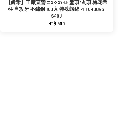
【銳禾】工廠直營 #4-24x9.5 盤頭/丸頭 梅花帶
柱 自攻牙 不鏽鋼 100入 特殊螺絲 PHT040095-
S40J
NT$ 600