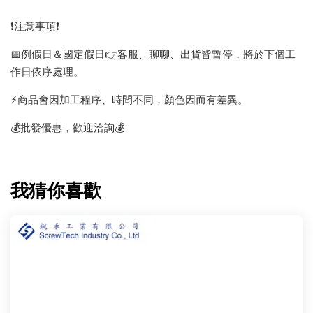
❗️注意事項❗️
📅例假日＆國定假日👉客服、聊聊、出貨皆暫停，將於下個工
作日依序處理。
⚡️商品會因加工程序、時間不同，顏色因而有差異。
💰批發優惠，歡迎洽詢💰
我猜你喜歡