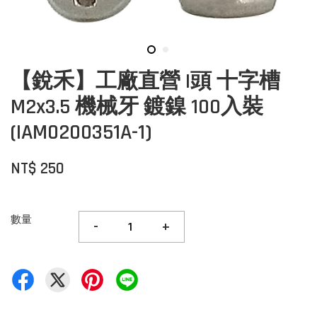
【銳禾】工廠直營 I頭 十字槽
M2x3.5 機械牙 鍍鎳 100入裝
(IAM0200351A-1)
NT$ 250
數量
-
+