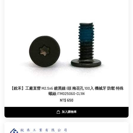
【銳禾】工廠直營 M2.5x6 鍍黑鎳 I頭 梅花孔 100入 機械牙 防鬆 特殊
螺絲 ITM025060-CL1IN
NT$ 650
加入購物車