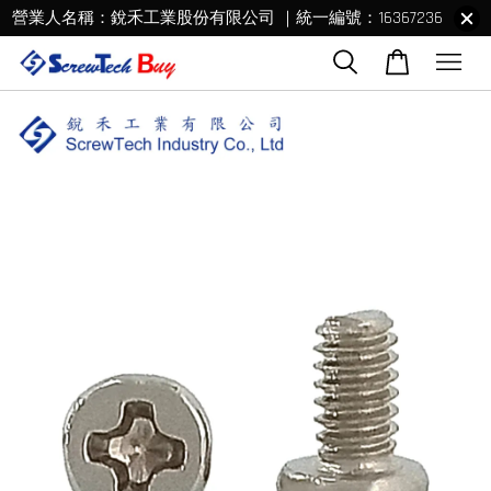
營業人名稱：銳禾工業股份有限公司 ｜統一編號：16367236