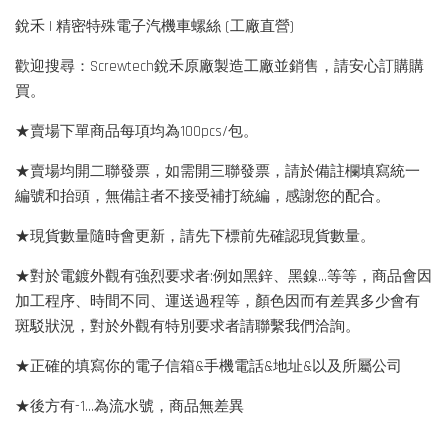
銳禾 | 精密特殊電子汽機車螺絲 (工廠直營)
歡迎搜尋：Screwtech銳禾原廠製造工廠並銷售，請安心訂購購
買。
★賣場下單商品每項均為100pcs/包。
★賣場均開二聯發票，如需開三聯發票，請於備註欄填寫統一
編號和抬頭，無備註者不接受補打統編，感謝您的配合。
★現貨數量隨時會更新，請先下標前先確認現貨數量。
★對於電鍍外觀有強烈要求者:例如黑鋅、黑鎳...等等，商品會因
加工程序、時間不同、運送過程等，顏色因而有差異多少會有
斑駁狀況，對於外觀有特別要求者請聯繫我們洽詢。
★正確的填寫你的電子信箱&手機電話&地址&以及所屬公司
★後方有-1…為流水號，商品無差異