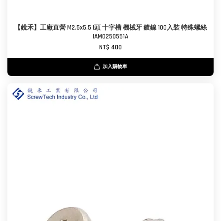
【銳禾】工廠直營 M2.5x5.5 I頭 十字槽 機械牙 鍍鎳 100入裝 特殊螺絲
IAM0250551A
NT$ 400
加入購物車