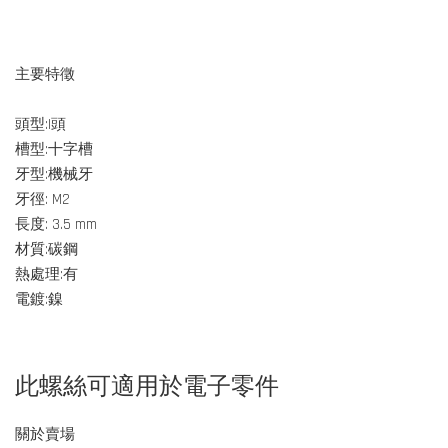
主要特徵
頭型:I頭
槽型:十字槽
牙型:機械牙
牙徑: M2
長度: 3.5 mm
材質:碳鋼
熱處理:有
電鍍:鎳
此螺絲可適用於電子零件
關於賣場