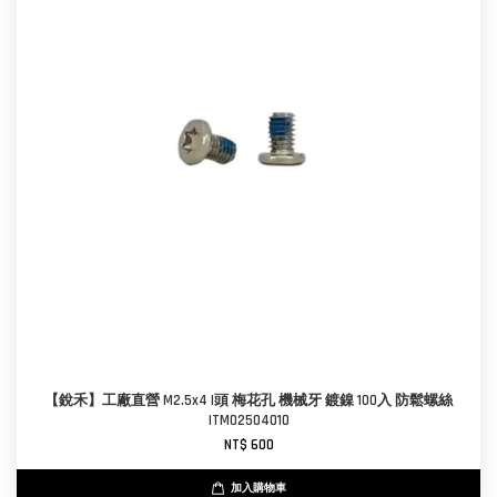
【銳禾】工廠直營 M2.5x4 I頭 梅花孔 機械牙 鍍鎳 100入 防鬆螺絲
ITM0250401O
NT$ 600
加入購物車