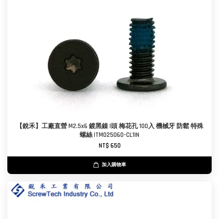
【銳禾】工廠直營 M2.5x6 鍍黑鎳 I頭 梅花孔 100入 機械牙 防鬆 特殊
螺絲 ITM025060-CL1IN
NT$ 650
加入購物車