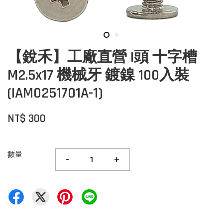
【銳禾】工廠直營 I頭 十字槽
M2.5x17 機械牙 鍍鎳 100入裝
(IAM0251701A-1)
NT$ 300
數量
-
+