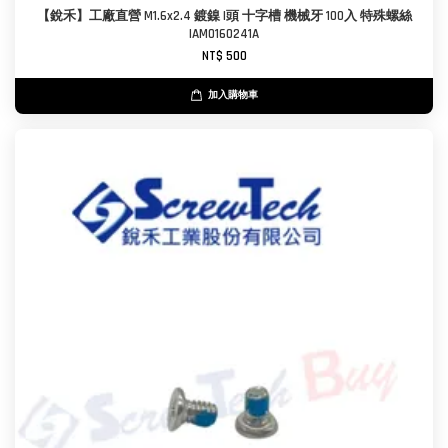
【銳禾】工廠直營 M1.6x2.4 鍍鎳 I頭 十字槽 機械牙 100入 特殊螺絲
IAM0160241A
NT$ 500
加入購物車