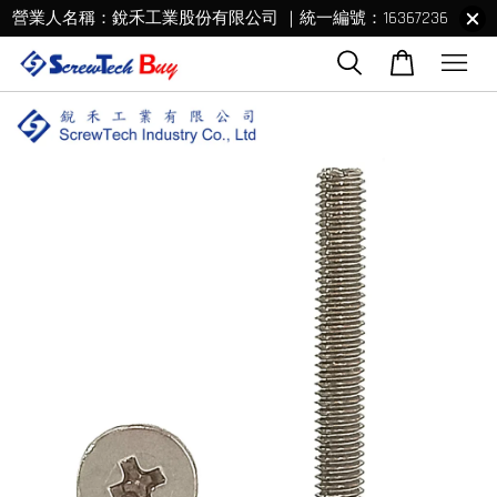
營業人名稱：銳禾工業股份有限公司 ｜統一編號：16367236