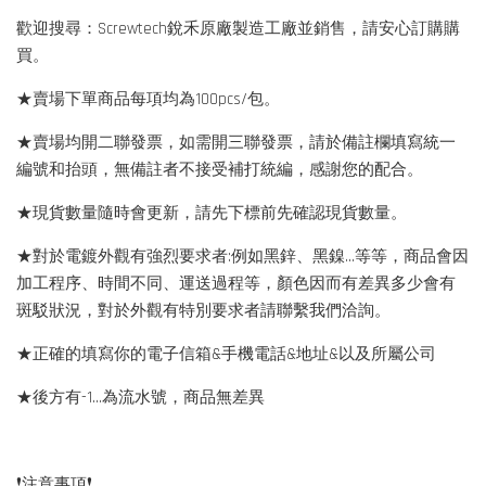
歡迎搜尋：Screwtech銳禾原廠製造工廠並銷售，請安心訂購購
買。
★賣場下單商品每項均為100pcs/包。
★賣場均開二聯發票，如需開三聯發票，請於備註欄填寫統一
編號和抬頭，無備註者不接受補打統編，感謝您的配合。
★現貨數量隨時會更新，請先下標前先確認現貨數量。
★對於電鍍外觀有強烈要求者:例如黑鋅、黑鎳...等等，商品會因
加工程序、時間不同、運送過程等，顏色因而有差異多少會有
斑駁狀況，對於外觀有特別要求者請聯繫我們洽詢。
★正確的填寫你的電子信箱&手機電話&地址&以及所屬公司
★後方有-1…為流水號，商品無差異
❗️注意事項❗️