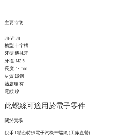
主要特徵
頭型:I頭
槽型:十字槽
牙型:機械牙
牙徑: M2.5
長度: 17 mm
材質:碳鋼
熱處理:有
電鍍:鎳
此螺絲可適用於電子零件
關於賣場
銳禾 | 精密特殊電子汽機車螺絲 (工廠直營)