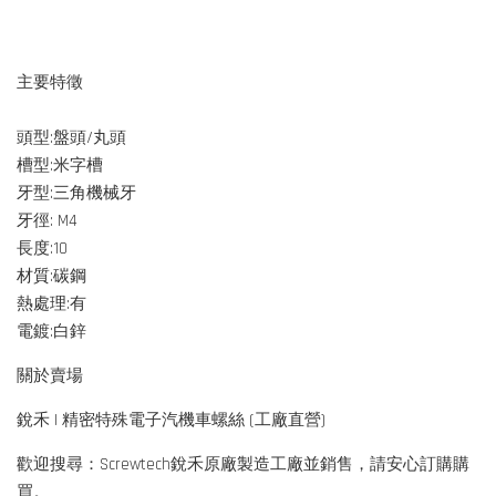
主要特徵
頭型:盤頭/丸頭
槽型:米字槽
牙型:三角機械牙
牙徑: M4
長度:10
材質:碳鋼
熱處理:有
電鍍:白鋅
關於賣場
銳禾 | 精密特殊電子汽機車螺絲 (工廠直營)
歡迎搜尋：Screwtech銳禾原廠製造工廠並銷售，請安心訂購購
買。