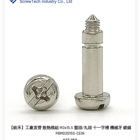
【銳禾】工廠直營 散熱模組 M3x15.5 盤頭/丸頭 十一字槽 機械牙 鍍鎳
PBM030155-C61N