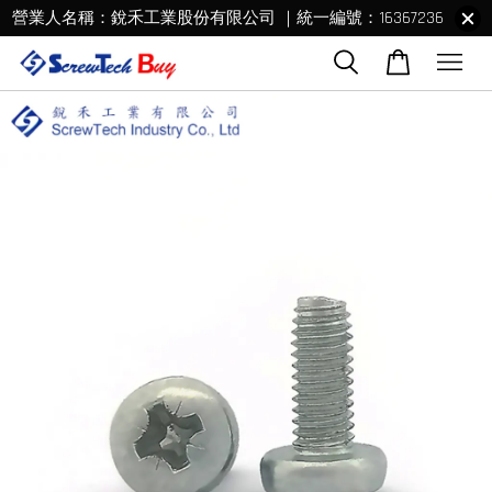
營業人名稱：銳禾工業股份有限公司 ｜統一編號：16367236