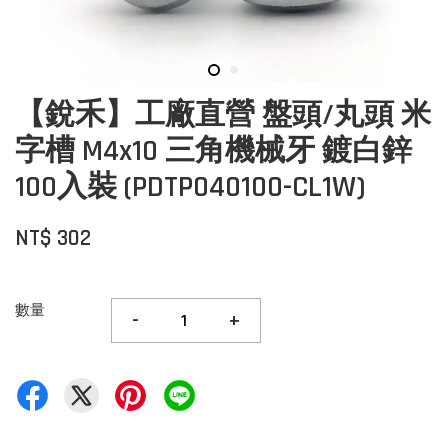
【銳禾】工廠直營 盤頭/丸頭 米
字槽 M4x10 三角機械牙 鍍白鋅
100入裝 (PDTP040100-CL1W)
NT$ 302
數量
-
+