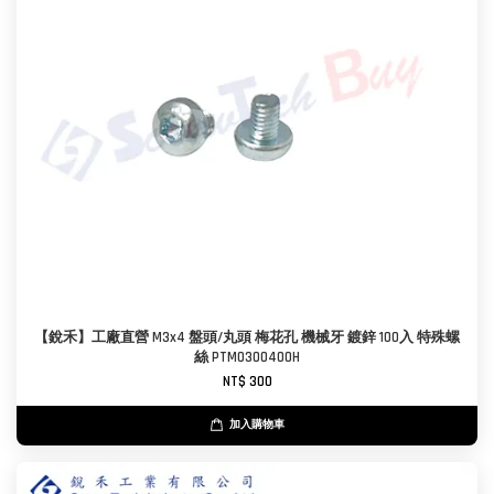
【銳禾】工廠直營 M3x4 盤頭/丸頭 梅花孔 機械牙 鍍鋅 100入 特殊螺
絲 PTM0300400H
NT$ 300
加入購物車