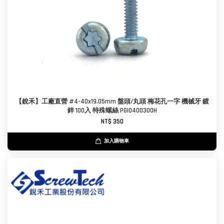
【銳禾】工廠直營 #4-40x19.05mm 盤頭/丸頭 梅花孔一字 機械牙 鍍
鋅 100入 特殊螺絲 PGI0400300H
NT$ 350
加入購物車