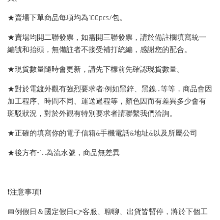
★賣場下單商品每項均為100pcs/包。
★賣場均開二聯發票，如需開三聯發票，請於備註欄填寫統一
編號和抬頭，無備註者不接受補打統編，感謝您的配合。
★現貨數量隨時會更新，請先下標前先確認現貨數量。
★對於電鍍外觀有強烈要求者:例如黑鋅、黑鎳...等等，商品會因
加工程序、時間不同、運送過程等，顏色因而有差異多少會有
斑駁狀況，對於外觀有特別要求者請聯繫我們洽詢。
★正確的填寫你的電子信箱&手機電話&地址&以及所屬公司
★後方有-1…為流水號，商品無差異
❗️注意事項❗️
📅例假日＆國定假日👉客服、聊聊、出貨皆暫停，將於下個工