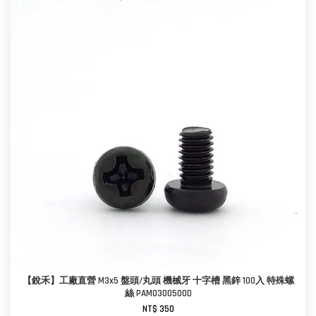
【銳禾】工廠直營 M3x5 盤頭/丸頭 機械牙 十字槽 黑鋅 100入 特殊螺
絲 PAM0300500D
NT$ 350