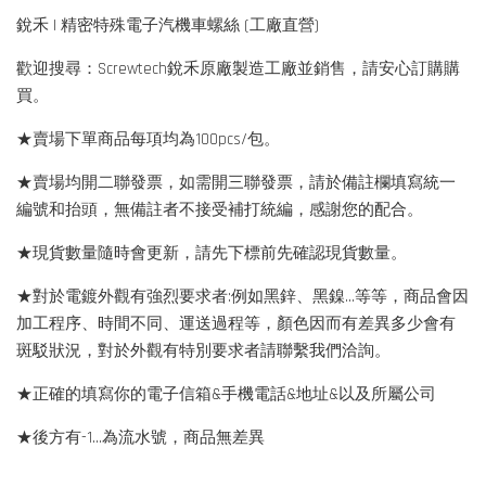
銳禾 | 精密特殊電子汽機車螺絲 (工廠直營)
歡迎搜尋：Screwtech銳禾原廠製造工廠並銷售，請安心訂購購
買。
★賣場下單商品每項均為100pcs/包。
★賣場均開二聯發票，如需開三聯發票，請於備註欄填寫統一
編號和抬頭，無備註者不接受補打統編，感謝您的配合。
★現貨數量隨時會更新，請先下標前先確認現貨數量。
★對於電鍍外觀有強烈要求者:例如黑鋅、黑鎳...等等，商品會因
加工程序、時間不同、運送過程等，顏色因而有差異多少會有
斑駁狀況，對於外觀有特別要求者請聯繫我們洽詢。
★正確的填寫你的電子信箱&手機電話&地址&以及所屬公司
★後方有-1…為流水號，商品無差異