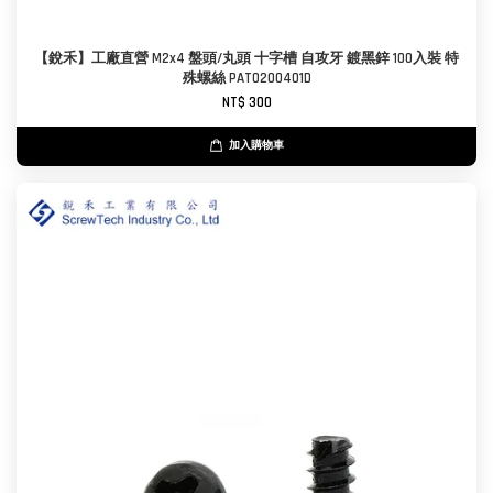
【銳禾】工廠直營 M2x4 盤頭/丸頭 十字槽 自攻牙 鍍黑鋅 100入裝 特
殊螺絲 PAT0200401D
NT$ 300
加入購物車