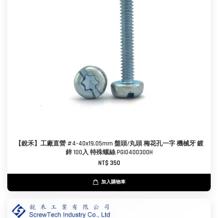
【銳禾】工廠直營 #4-40x19.05mm 盤頭/丸頭 梅花孔一字 機械牙 鍍
鋅 100入 特殊螺絲 PGI0400300H
NT$ 350
加入購物車