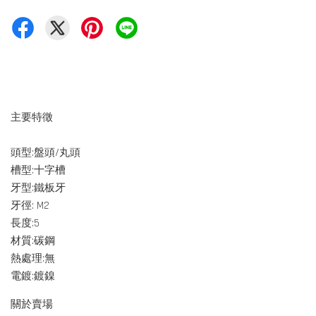
主要特徵
頭型:盤頭/丸頭
槽型:十字槽
牙型:鐵板牙
牙徑: M2
長度:5
材質:碳鋼
熱處理:無
電鍍:鍍鎳
關於賣場