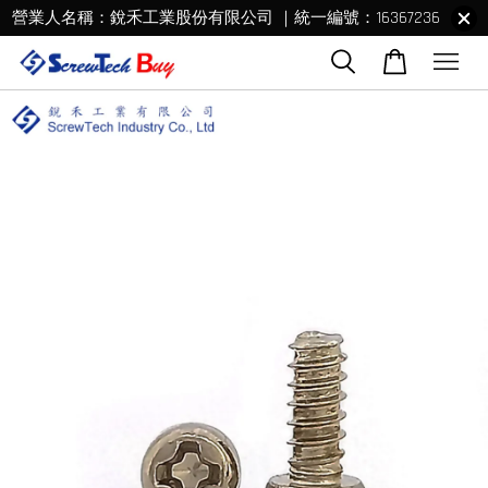
營業人名稱：銳禾工業股份有限公司 ｜統一編號：16367236