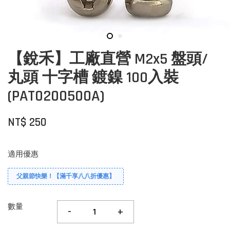
【銳禾】工廠直營 M2x5 盤頭/
丸頭 十字槽 鍍鎳 100入裝
(PAT0200500A)
NT$ 250
適用優惠
父親節快樂！【滿千享八八折優惠】
數量
-
+