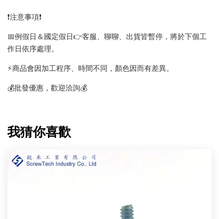
❗️注意事項❗️
📅例假日＆國定假日👉客服、聊聊、出貨皆暫停，將於下個工
作日依序處理。
⚡️商品會因加工程序、時間不同，顏色因而有差異。
💰批發優惠，歡迎洽詢💰
我猜你喜歡