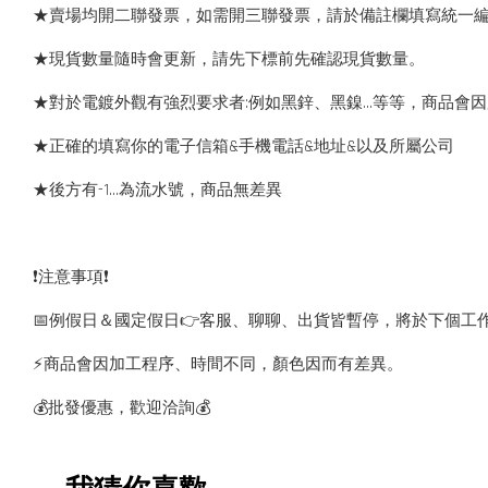
★賣場均開二聯發票，如需開三聯發票，請於備註欄填寫統一
★現貨數量隨時會更新，請先下標前先確認現貨數量。
★對於電鍍外觀有強烈要求者:例如黑鋅、黑鎳...等等，商品
★正確的填寫你的電子信箱&手機電話&地址&以及所屬公司
★後方有-1…為流水號，商品無差異
❗️注意事項❗️
📅例假日＆國定假日👉客服、聊聊、出貨皆暫停，將於下個工
⚡️商品會因加工程序、時間不同，顏色因而有差異。
💰批發優惠，歡迎洽詢💰