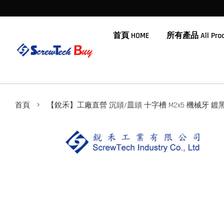
首頁 HOME
所有產品 All Prod
›
首頁
【銳禾】工廠直營 沉頭/皿頭 十字槽 M2x5 機械牙 鍍黑鋅 