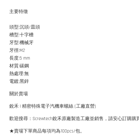
主要特徵
頭型:沉頭/皿頭
槽型:十字槽
牙型:機械牙
牙徑:M2
長度:5 mm
材質:碳鋼
熱處理:無
電鍍:黑鋅
關於賣場
銳禾 | 精密特殊電子汽機車螺絲 (工廠直營)
歡迎搜尋：Screwtech銳禾原廠製造工廠並銷售，請安心訂購購
★賣場下單商品每項均為100pcs/包。