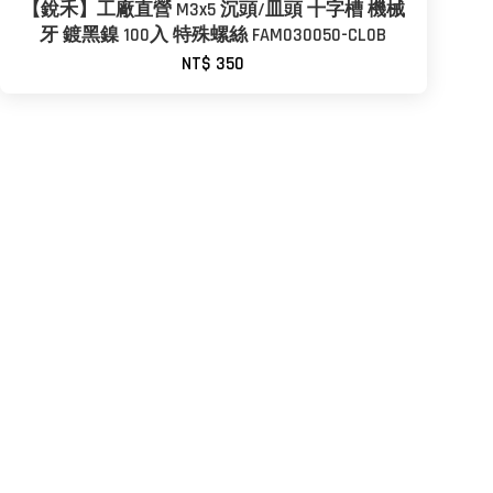
【銳禾】工廠直營 M3x5 沉頭/皿頭 十字槽 機械
牙 鍍黑鎳 100入 特殊螺絲 FAM030050-CL0B
NT$ 350