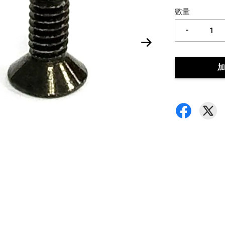
數量
-
加