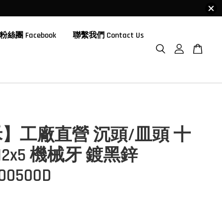
粉絲團 Facebook
聯繫我們 Contact Us
】工廠直營 沉頭/皿頭 十
M2x5 機械牙 鍍黑鋅
00500D