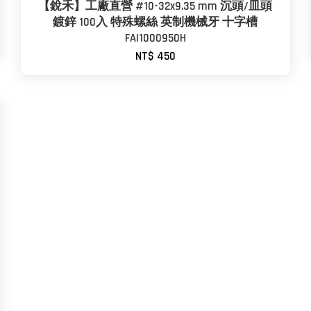
【銳禾】工廠直營 #10-32x9.35 mm 沉頭/皿頭
鍍鋅 100入 特殊螺絲 英制機械牙 十字槽
FAI1000950H
NT$ 450