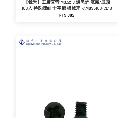
【銳禾】工廠直營 M3.5x10 鍍黑鋅 沉頭/皿頭
100入 特殊螺絲 十字槽 機械牙 FAM035100-CL1B
NT$ 302