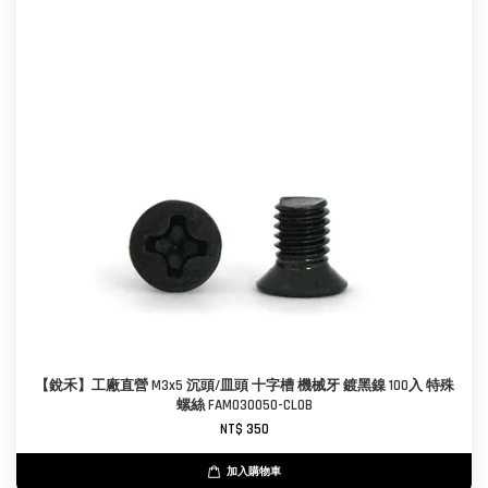
【銳禾】工廠直營 M3x5 沉頭/皿頭 十字槽 機械牙 鍍黑鎳 100入 特殊
螺絲 FAM030050-CL0B
NT$ 350
加入購物車