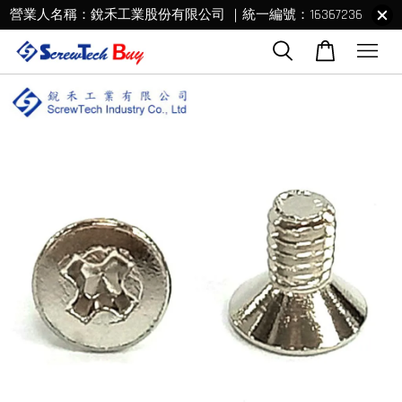
營業人名稱：銳禾工業股份有限公司 ｜統一編號：16367236