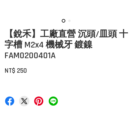
【銳禾】工廠直營 沉頭/皿頭 十
字槽 M2x4 機械牙 鍍鎳
FAM0200401A
NT$ 250