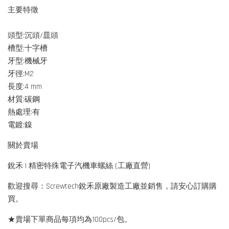
主要特徵
頭型:沉頭/皿頭
槽型:十字槽
牙型:機械牙
牙徑:M2
長度:4 mm
材質:碳鋼
熱處理:有
電鍍:鎳
關於賣場
銳禾 | 精密特殊電子汽機車螺絲 (工廠直營)
歡迎搜尋：Screwtech銳禾原廠製造工廠並銷售，請安心訂購購
買。
★賣場下單商品每項均為100pcs/包。