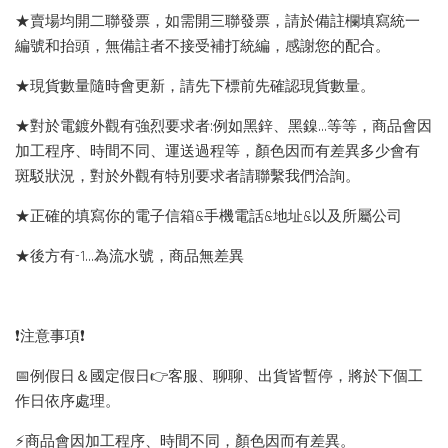
★賣場均開二聯發票，如需開三聯發票，請於備註欄填寫統一
編號和抬頭，無備註者不接受補打統編，感謝您的配合。
★現貨數量隨時會更新，請先下標前先確認現貨數量。
★對於電鍍外觀有強烈要求者:例如黑鋅、黑鎳...等等，商品會因
加工程序、時間不同、運送過程等，顏色因而有差異多少會有
斑駁狀況，對於外觀有特別要求者請聯繫我們洽詢。
★正確的填寫你的電子信箱&手機電話&地址&以及所屬公司
★後方有-1…為流水號，商品無差異
❗️注意事項❗️
📅例假日＆國定假日👉客服、聊聊、出貨皆暫停，將於下個工
作日依序處理。
⚡️商品會因加工程序、時間不同，顏色因而有差異。