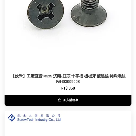
【銳禾】工廠直營 M3x5 沉頭/皿頭 十字槽 機械牙 鍍黑鎳 特殊螺絲
FAM0300500B
NT$ 350
加入購物車