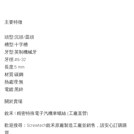
主要特徵
頭型:沉頭/皿頭
槽型:十字槽
牙型:英制機械牙
牙徑:#6-32
長度:5 mm
材質:碳鋼
熱處理:無
電鍍:黑鋅
關於賣場
銳禾 | 精密特殊電子汽機車螺絲 (工廠直營)
歡迎搜尋：Screwtech銳禾原廠製造工廠並銷售，請安心訂購購
買。