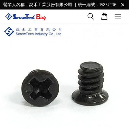
營業人名稱：銳禾工業股份有限公司 ｜統一編號：16367236