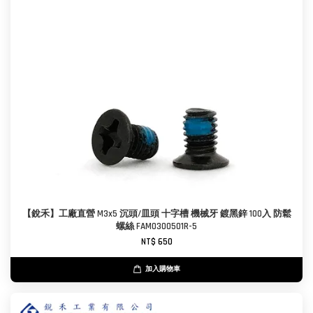
【銳禾】工廠直營 M3x5 沉頭/皿頭 十字槽 機械牙 鍍黑鋅 100入 防鬆
螺絲 FAM0300501R-5
NT$ 650
加入購物車