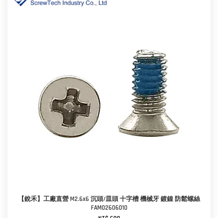
【銳禾】工廠直營 M2.6x6 沉頭/皿頭 十字槽 機械牙 鍍鎳 防鬆螺絲
FAM0260601O