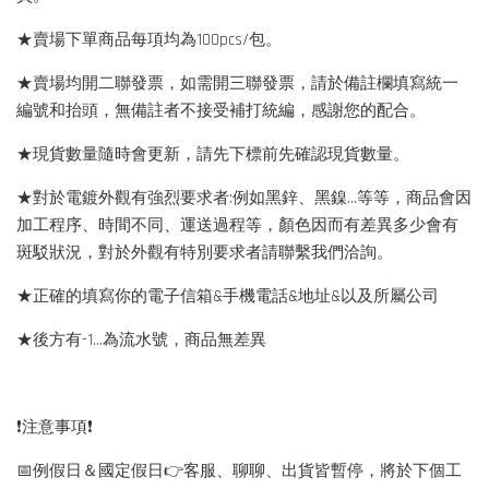
★賣場下單商品每項均為100pcs/包。
★賣場均開二聯發票，如需開三聯發票，請於備註欄填寫統一
編號和抬頭，無備註者不接受補打統編，感謝您的配合。
★現貨數量隨時會更新，請先下標前先確認現貨數量。
★對於電鍍外觀有強烈要求者:例如黑鋅、黑鎳...等等，商品會因
加工程序、時間不同、運送過程等，顏色因而有差異多少會有
斑駁狀況，對於外觀有特別要求者請聯繫我們洽詢。
★正確的填寫你的電子信箱&手機電話&地址&以及所屬公司
★後方有-1…為流水號，商品無差異
❗️注意事項❗️
📅例假日＆國定假日👉客服、聊聊、出貨皆暫停，將於下個工