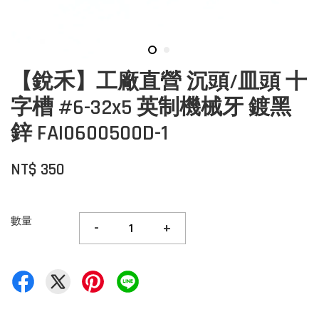
【銳禾】工廠直營 沉頭/皿頭 十
字槽 #6-32x5 英制機械牙 鍍黑
鋅 FAI0600500D-1
NT$ 350
數量
-
+