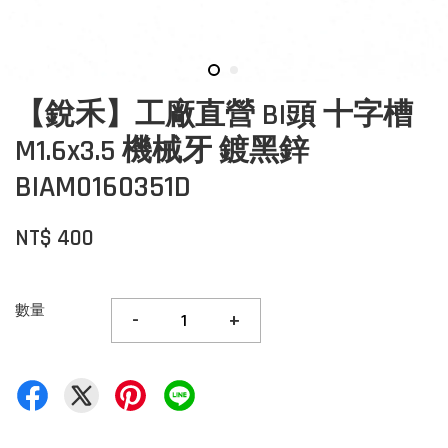
【銳禾】工廠直營 BI頭 十字槽
M1.6x3.5 機械牙 鍍黑鋅
BIAM0160351D
NT$ 400
數量
-
+