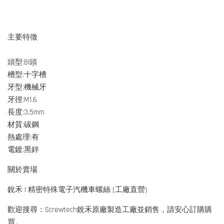
主要特徵
頭型:BI頭
槽型:十字槽
牙型:機械牙
牙徑:M1.6
長度:3.5mm
材質:碳鋼
熱處理:有
電鍍:黑鋅
關於賣場
銳禾 | 精密特殊電子汽機車螺絲 (工廠直營)
歡迎搜尋：Screwtech銳禾原廠製造工廠並銷售，請安心訂購購
買。