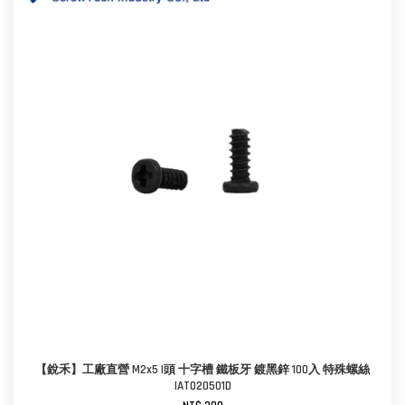
【銳禾】工廠直營 M2x5 I頭 十字槽 鐵板牙 鍍黑鋅 100入 特殊螺絲
IAT020501D