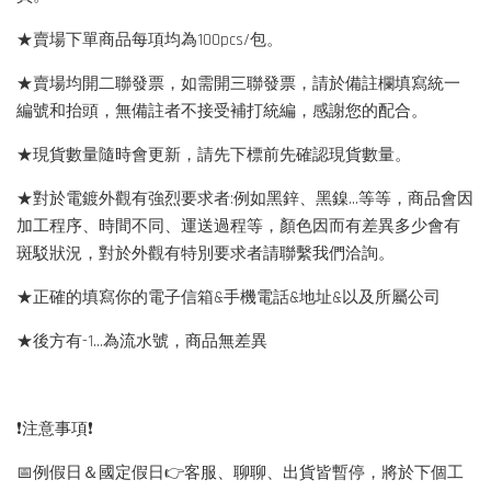
★賣場下單商品每項均為100pcs/包。
★賣場均開二聯發票，如需開三聯發票，請於備註欄填寫統一
編號和抬頭，無備註者不接受補打統編，感謝您的配合。
★現貨數量隨時會更新，請先下標前先確認現貨數量。
★對於電鍍外觀有強烈要求者:例如黑鋅、黑鎳...等等，商品會因
加工程序、時間不同、運送過程等，顏色因而有差異多少會有
斑駁狀況，對於外觀有特別要求者請聯繫我們洽詢。
★正確的填寫你的電子信箱&手機電話&地址&以及所屬公司
★後方有-1…為流水號，商品無差異
❗️注意事項❗️
📅例假日＆國定假日👉客服、聊聊、出貨皆暫停，將於下個工