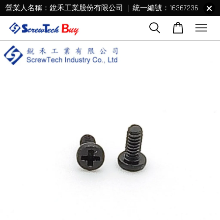
營業人名稱：銳禾工業股份有限公司 ｜統一編號：16367236