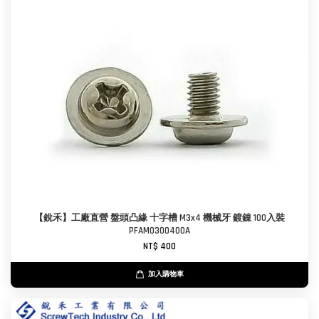
【銳禾】工廠直營 盤頭凸緣 十字槽 M3x4 機械牙 鍍鎳 100入裝
PFAM0300400A
NT$ 400
加入購物車