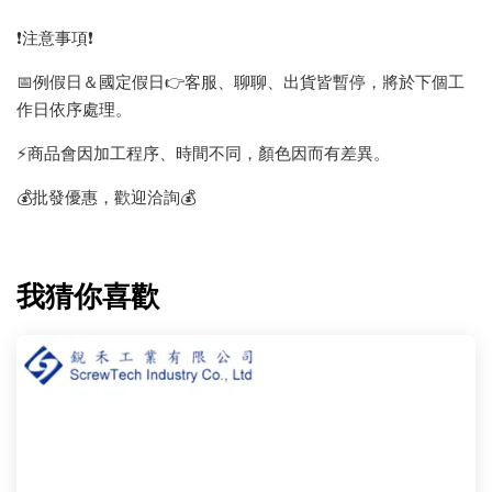
❗️注意事項❗️
📅例假日＆國定假日👉客服、聊聊、出貨皆暫停，將於下個工
作日依序處理。
⚡️商品會因加工程序、時間不同，顏色因而有差異。
💰批發優惠，歡迎洽詢💰
我猜你喜歡