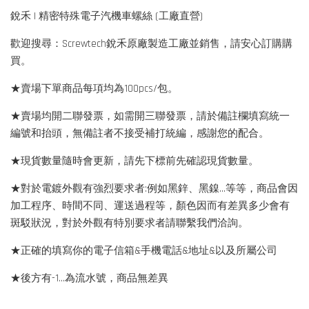
銳禾 | 精密特殊電子汽機車螺絲 (工廠直營)
歡迎搜尋：Screwtech銳禾原廠製造工廠並銷售，請安心訂購購
買。
★賣場下單商品每項均為100pcs/包。
★賣場均開二聯發票，如需開三聯發票，請於備註欄填寫統一
編號和抬頭，無備註者不接受補打統編，感謝您的配合。
★現貨數量隨時會更新，請先下標前先確認現貨數量。
★對於電鍍外觀有強烈要求者:例如黑鋅、黑鎳...等等，商品會因
加工程序、時間不同、運送過程等，顏色因而有差異多少會有
斑駁狀況，對於外觀有特別要求者請聯繫我們洽詢。
★正確的填寫你的電子信箱&手機電話&地址&以及所屬公司
★後方有-1…為流水號，商品無差異