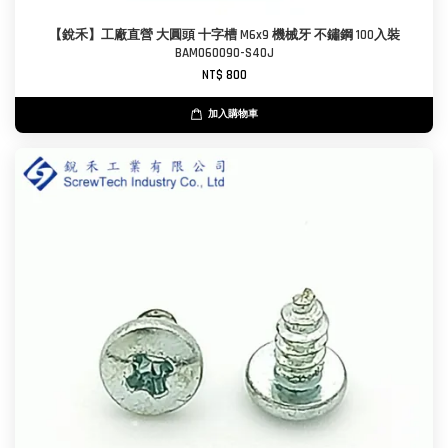
【銳禾】工廠直營 大圓頭 十字槽 M6x9 機械牙 不鏽鋼 100入裝
BAM060090-S40J
NT$ 800
加入購物車