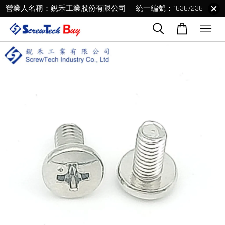
營業人名稱：銳禾工業股份有限公司 ｜統一編號：16367236