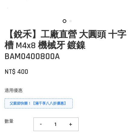
【銳禾】工廠直營 大圓頭 十字
槽 M4x8 機械牙 鍍鎳
BAM0400800A
NT$ 400
適用優惠
父親節快樂！【滿千享八八折優惠】
數量
-
+