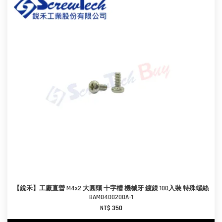
【銳禾】工廠直營 M4x2 大圓頭 十字槽 機械牙 鍍鎳 100入裝 特殊螺絲
BAM0400200A-1
NT$ 350