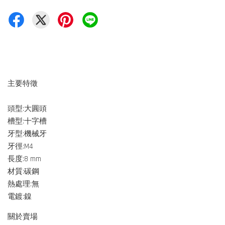
主要特徵
頭型:大圓頭
槽型:十字槽
牙型:機械牙
牙徑:M4
長度:8 mm
材質:碳鋼
熱處理:無
電鍍:鎳
關於賣場