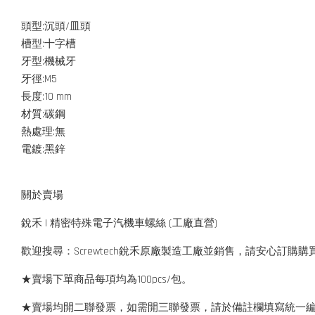
頭型:沉頭/皿頭
槽型:十字槽
牙型:機械牙
牙徑:M5
長度:10 mm
材質:碳鋼
熱處理:無
電鍍:黑鋅
關於賣場
銳禾 | 精密特殊電子汽機車螺絲 (工廠直營)
歡迎搜尋：Screwtech銳禾原廠製造工廠並銷售，請安心訂購購
★賣場下單商品每項均為100pcs/包。
★賣場均開二聯發票，如需開三聯發票，請於備註欄填寫統一