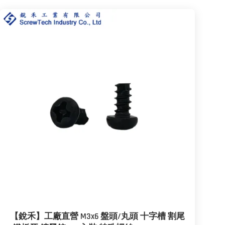
【銳禾】工廠直營 M3x6 盤頭/丸頭 十字槽 割尾