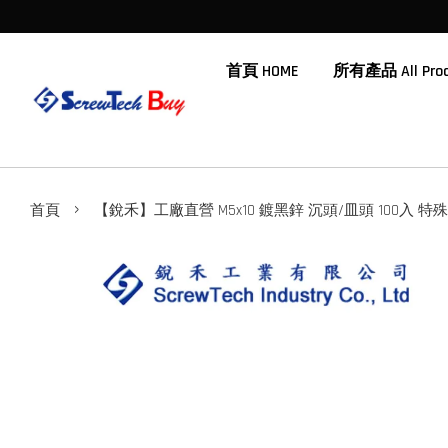
首頁 HOME
所有產品 All Prod
›
首頁
【銳禾】工廠直營 M5x10 鍍黑鋅 沉頭/皿頭 100入 特殊螺絲