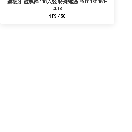
鐵板牙 鍍黑鋅 100入裝 特殊螺絲 PATC030060-
CL1B
NT$ 450