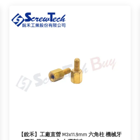
【銳禾】工廠直營 M3x11.9mm 六角柱 機械牙