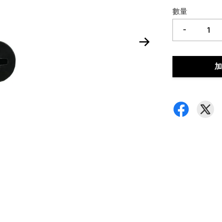
數量
-
加