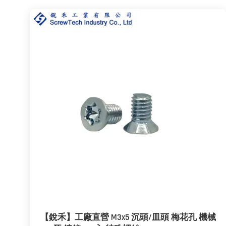
【銳禾】工廠直營 M3x5 沉頭/皿頭 梅花孔 機械