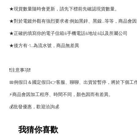
★現貨數量隨時會更新，請先下標前先確認現貨數量。
★對於電鍍外觀有強烈要求者:例如黑鋅、黑鎳...等等，商品
★正確的填寫你的電子信箱&手機電話&地址&以及所屬公司
★後方有-1…為流水號，商品無差異
❗️注意事項❗️
📅例假日＆國定假日👉客服、聊聊、出貨皆暫停，將於下個工
⚡️商品會因加工程序、時間不同，顏色因而有差異。
💰批發優惠，歡迎洽詢💰
我猜你喜歡