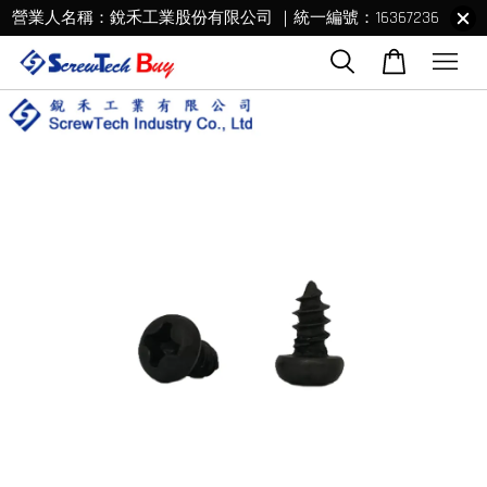
營業人名稱：銳禾工業股份有限公司 ｜統一編號：16367236