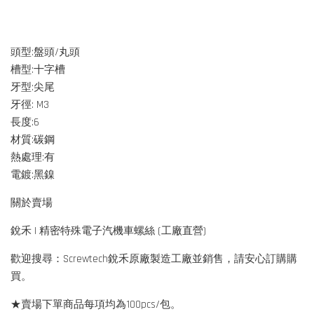
頭型:盤頭/丸頭
槽型:十字槽
牙型:尖尾
牙徑: M3
長度:6
材質:碳鋼
熱處理:有
電鍍:黑鎳
關於賣場
銳禾 | 精密特殊電子汽機車螺絲 (工廠直營)
歡迎搜尋：Screwtech銳禾原廠製造工廠並銷售，請安心訂購購
買。
★賣場下單商品每項均為100pcs/包。