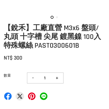
【銳禾】工廠直營 M3x6 盤頭/
丸頭 十字槽 尖尾 鍍黑鎳 100入
特殊螺絲 PAST0300601B
NT$ 300
數量
-
+