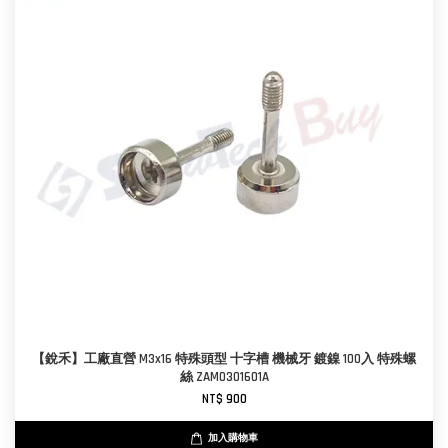
【銳禾】工廠直營 M3x16 特殊頭型 十字槽 機械牙 鍍鎳 100入 特殊螺
絲 ZAM0301601A
NT$ 900
加入購物車