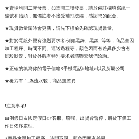
★賣場均開二聯發票，如需開三聯發票，請於備註欄填寫統一
編號和抬頭，無備註者不接受補打統編，感謝您的配合。
★現貨數量隨時會更新，請先下標前先確認現貨數量。
★對於電鍍外觀有強烈要求者:例如黑鋅、黑鎳...等等，商品會因
加工程序、時間不同、運送過程等，顏色因而有差異多少會有
斑駁狀況，對於外觀有特別要求者請聯繫我們洽詢。
★正確的填寫你的電子信箱&手機電話&地址&以及所屬公司
★後方有-1…為流水號，商品無差異
❗️注意事項❗️
📅例假日＆國定假日👉客服、聊聊、出貨皆暫停，將於下個工
作日依序處理。
⚡️商品會因加工程序、時間不同，顏色因而有差異。