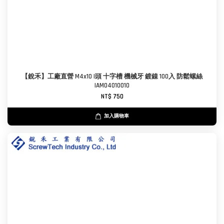
【銳禾】工廠直營 M4x10 I頭 十字槽 機械牙 鍍鎳 100入 防鬆螺絲
IAM0401001O
NT$ 750
加入購物車