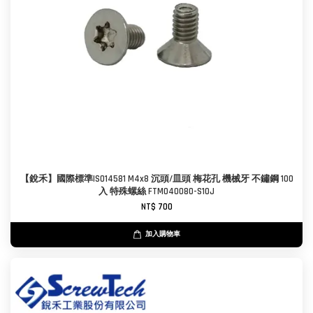
【銳禾】國際標準ISO14581 M4x8 沉頭/皿頭 梅花孔 機械牙 不鏽鋼 100
入 特殊螺絲 FTM040080-S10J
NT$ 700
加入購物車