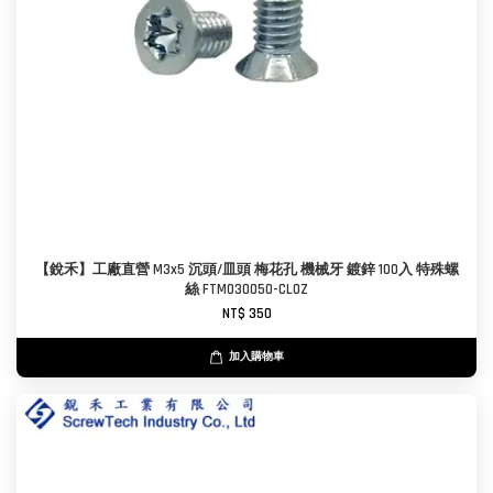
【銳禾】工廠直營 M3x5 沉頭/皿頭 梅花孔 機械牙 鍍鋅 100入 特殊螺
絲 FTM030050-CL0Z
NT$ 350
加入購物車