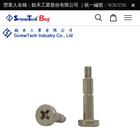
營業人名稱：銳禾工業股份有限公司 ｜統一編號：16367236