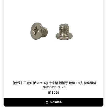
【銳禾】工廠直營 M3x3 I頭 十字槽 機械牙 鍍鎳 100入 特殊螺絲
IAM030030-CL1N-1
NT$ 350
加入購物車