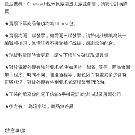
歡迎搜尋：Screwtech銳禾原廠製造工廠並銷售，請安心訂購購
買。
★賣場下單商品每項均為100pcs/包。
★賣場均開二聯發票，如需開三聯發票，請於備註欄填寫統一
編號和抬頭，無備註者不接受補打統編，感謝您的配合。
★現貨數量隨時會更新，請先下標前先確認現貨數量。
★對於電鍍外觀有強烈要求者:例如黑鋅、黑鎳...等等，商品會因
加工程序、時間不同、運送過程等，顏色因而有差異多少會有
斑駁狀況，對於外觀有特別要求者請聯繫我們洽詢。
★正確的填寫你的電子信箱&手機電話&地址&以及所屬公司
★後方有-1…為流水號，商品無差異
❗️注意事項❗️