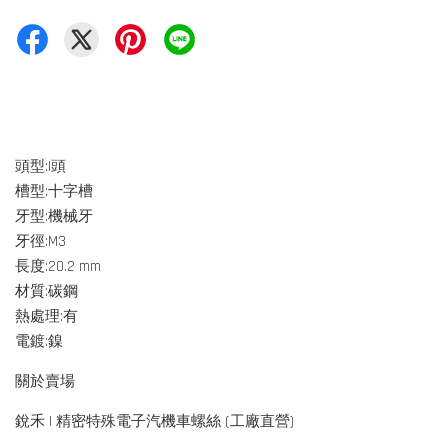
頭型:I頭
槽型:十字槽
牙型:機械牙
牙徑:M3
長度:20.2 mm
材質:碳鋼
熱處理:有
電鍍:鎳
關於賣場
銳禾 | 精密特殊電子汽機車螺絲 (工廠直營)