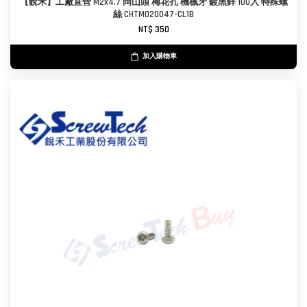
【銳禾】工廠直營 M2x4.7 岡山頭 梅花孔 機械牙 鍍黑鋅 100入 特殊螺
絲 CHTM020047-CL1B
NT$ 350
加入購物車