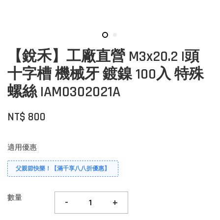
【銳禾】工廠直營 M3x20.2 I頭
十字槽 機械牙 鍍鎳 100入 特殊
螺絲 IAM0302021A
NT$ 800
適用優惠
父親節快樂！【滿千享八八折優惠】
數量
-
+