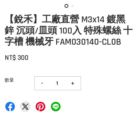
【銳禾】工廠直營 M3x14 鍍黑
鋅 沉頭/皿頭 100入 特殊螺絲 十
字槽 機械牙 FAM030140-CL0B
NT$ 300
數量
-
+