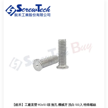
【銳禾】工廠直營 M3x10 I頭 無孔 機械牙 洗白 100入 特殊螺絲