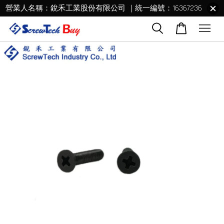
營業人名稱：銳禾工業股份有限公司 ｜統一編號：16367236