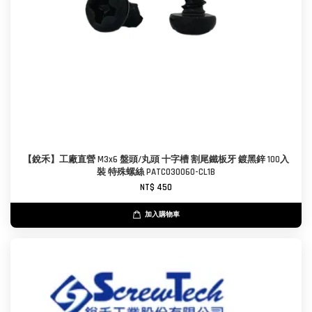
【銳禾】工廠直營 M3x6 盤頭/丸頭 十字槽 割尾鐵板牙 鍍黑鋅 100入
裝 特殊螺絲 PATC030060-CL1B
NT$ 450
加入購物車