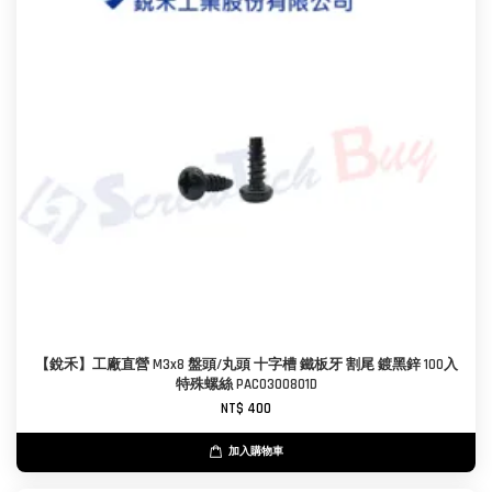
【銳禾】工廠直營 M3x8 盤頭/丸頭 十字槽 鐵板牙 割尾 鍍黑鋅 100入
特殊螺絲 PAC0300801D
NT$ 400
加入購物車