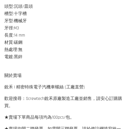
頭型:沉頭/皿頭
槽型:十字槽
牙型:機械牙
牙徑:M3
長度:14 mm
材質:碳鋼
熱處理:無
電鍍:黑鋅
關於賣場
銳禾 | 精密特殊電子汽機車螺絲 (工廠直營)
歡迎搜尋：Screwtech銳禾原廠製造工廠並銷售，請安心訂購購
買。
★賣場下單商品每項均為100pcs/包。
★賣場均開二聯發票，如需開三聯發票，請於備註欄填寫統一