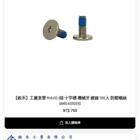
【銳禾】工廠直營 M4x10 I頭 十字槽 機械牙 鍍鎳 100入 防鬆螺絲
IAM0401001O
NT$ 750
加入購物車