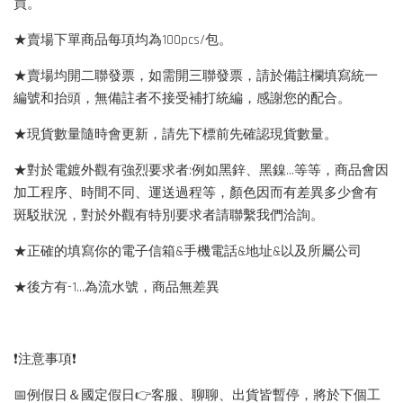
買。
★賣場下單商品每項均為100pcs/包。
★賣場均開二聯發票，如需開三聯發票，請於備註欄填寫統一
編號和抬頭，無備註者不接受補打統編，感謝您的配合。
★現貨數量隨時會更新，請先下標前先確認現貨數量。
★對於電鍍外觀有強烈要求者:例如黑鋅、黑鎳...等等，商品會因
加工程序、時間不同、運送過程等，顏色因而有差異多少會有
斑駁狀況，對於外觀有特別要求者請聯繫我們洽詢。
★正確的填寫你的電子信箱&手機電話&地址&以及所屬公司
★後方有-1…為流水號，商品無差異
❗️注意事項❗️
📅例假日＆國定假日👉客服、聊聊、出貨皆暫停，將於下個工