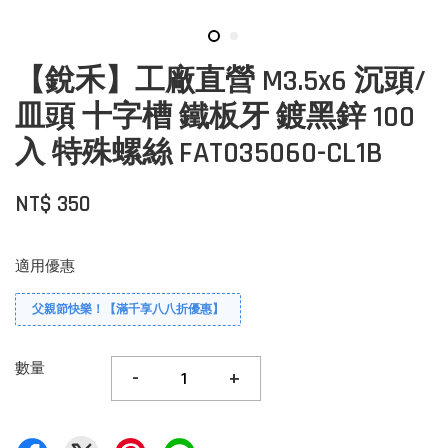
【銳禾】工廠直營 M3.5x6 沉頭/
皿頭 十字槽 鐵板牙 鍍黑鋅 100
入 特殊螺絲 FAT035060-CL1B
NT$ 350
適用優惠
父親節快樂！【滿千享八八折優惠】
數量
-
+