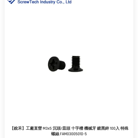
【銳禾】工廠直營 M3x5 沉頭/皿頭 十字槽 機械牙 鍍黑鋅 100入 特殊
螺絲 FAM0300501D-5