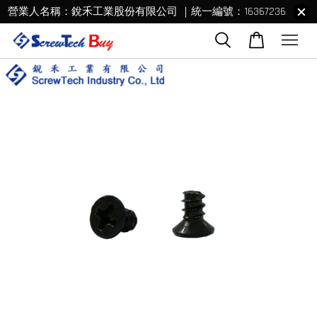
營業人名稱：銳禾工業股份有限公司 ｜統一編號：16367236