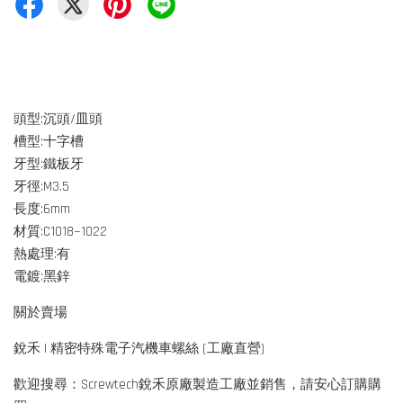
頭型:沉頭/皿頭
槽型:十字槽
牙型:鐵板牙
牙徑:M3.5
長度:6mm
材質:C1018~1022
熱處理:有
電鍍:黑鋅
關於賣場
銳禾 | 精密特殊電子汽機車螺絲 (工廠直營)
歡迎搜尋：Screwtech銳禾原廠製造工廠並銷售，請安心訂購購