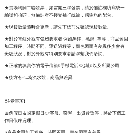
★賣場均開二聯發票，如需開三聯發票，請於備註欄填寫統一
編號和抬頭，無備註者不接受補打統編，感謝您的配合。
★現貨數量隨時會更新，請先下標前先確認現貨數量。
★對於電鍍外觀有強烈要求者:例如黑鋅、黑鎳...等等，商品會因
加工程序、時間不同、運送過程等，顏色因而有差異多少會有
斑駁狀況，對於外觀有特別要求者請聯繫我們洽詢。
★正確的填寫你的電子信箱&手機電話&地址&以及所屬公司
★後方有-1…為流水號，商品無差異
❗️注意事項❗️
📅例假日＆國定假日👉客服、聊聊、出貨皆暫停，將於下個工
作日依序處理。
⚡️商品會因加工程序、時間不同，顏色因而有差異。