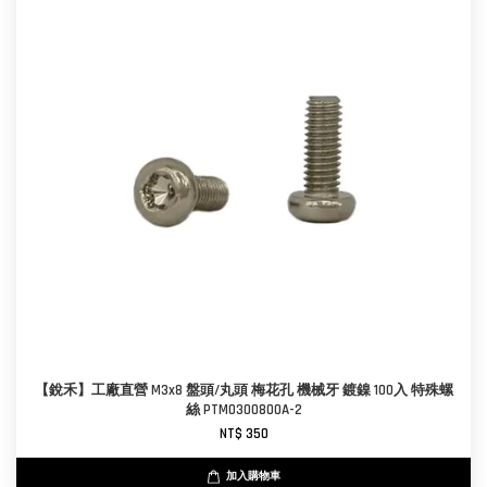
【銳禾】工廠直營 M3x8 盤頭/丸頭 梅花孔 機械牙 鍍鎳 100入 特殊螺
絲 PTM0300800A-2
NT$ 350
加入購物車