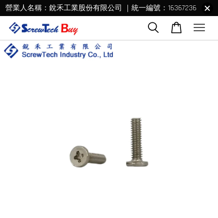
營業人名稱：銳禾工業股份有限公司 ｜統一編號：16367236