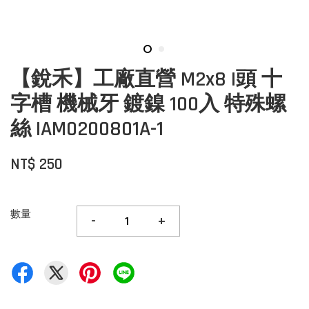
【銳禾】工廠直營 M2x8 I頭 十
字槽 機械牙 鍍鎳 100入 特殊螺
絲 IAM0200801A-1
NT$ 250
數量
-
+