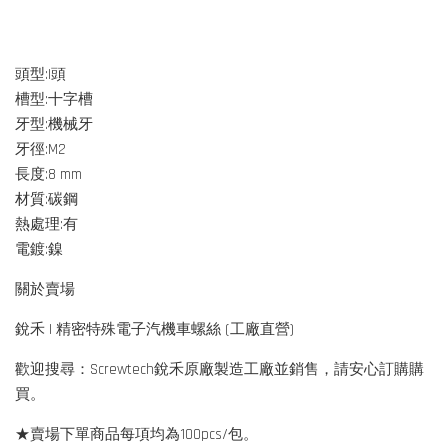
頭型:I頭
槽型:十字槽
牙型:機械牙
牙徑:M2
長度:8 mm
材質:碳鋼
熱處理:有
電鍍:鎳
關於賣場
銳禾 | 精密特殊電子汽機車螺絲 (工廠直營)
歡迎搜尋：Screwtech銳禾原廠製造工廠並銷售，請安心訂購購
買。
★賣場下單商品每項均為100pcs/包。