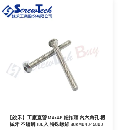
【銳禾】工廠直營 M4x4.5 鈕扣頭 內六角孔 機
械牙 不鏽鋼 100入 特殊螺絲 BUKM0404500J