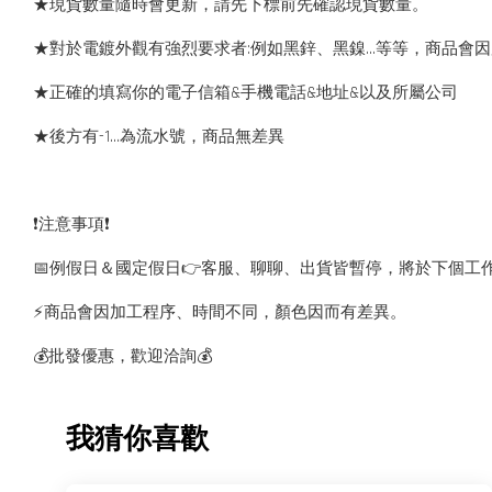
★現貨數量隨時會更新，請先下標前先確認現貨數量。
★對於電鍍外觀有強烈要求者:例如黑鋅、黑鎳...等等，商品
★正確的填寫你的電子信箱&手機電話&地址&以及所屬公司
★後方有-1…為流水號，商品無差異
❗️注意事項❗️
📅例假日＆國定假日👉客服、聊聊、出貨皆暫停，將於下個工
⚡️商品會因加工程序、時間不同，顏色因而有差異。
💰批發優惠，歡迎洽詢💰
我猜你喜歡