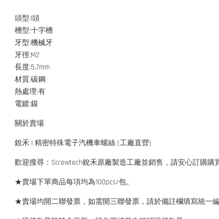
頭型:I頭
槽型:十字槽
牙型:機械牙
牙徑:M2
長度:5.7mm
材質:碳鋼
熱處理:有
電鍍:鎳
關於賣場
銳禾 | 精密特殊電子汽機車螺絲 (工廠直營)
歡迎搜尋：Screwtech銳禾原廠製造工廠並銷售，請安心訂購購
★賣場下單商品每項均為100pcs/包。
★賣場均開二聯發票，如需開三聯發票，請於備註欄填寫統一