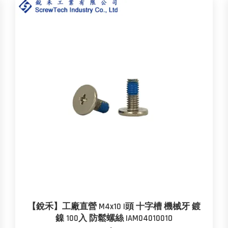
【銳禾】工廠直營 M4x10 I頭 十字槽 機械牙 鍍
鎳 100入 防鬆螺絲 IAM0401001O