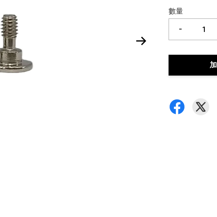
數量
-
加