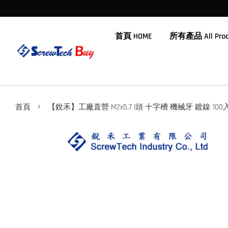
首頁 HOME
所有產品 All Prod
›
首頁
【銳禾】工廠直營 M2x5.7 I頭 十字槽 機械牙 鍍鎳 100入 