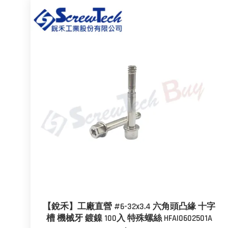
【銳禾】工廠直營 #6-32x3.4 六角頭凸緣 十字
槽 機械牙 鍍鎳 100入 特殊螺絲 HFAI0602501A