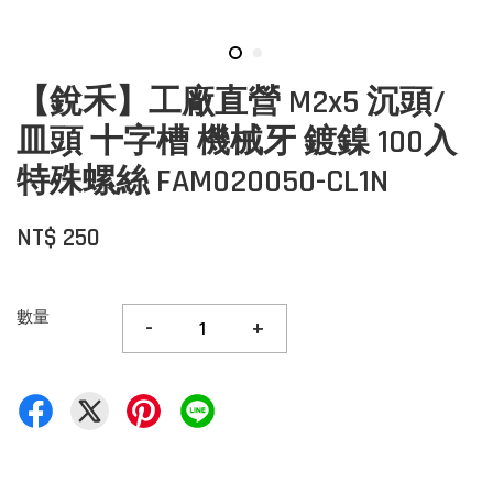
【銳禾】工廠直營 M2x5 沉頭/
皿頭 十字槽 機械牙 鍍鎳 100入
特殊螺絲 FAM020050-CL1N
NT$ 250
數量
-
+