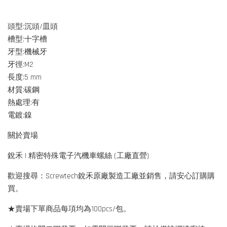
頭型:沉頭/皿頭
槽型:十字槽
牙型:機械牙
牙徑:M2
長度:5 mm
材質:碳鋼
熱處理:有
電鍍:鎳
關於賣場
銳禾 | 精密特殊電子汽機車螺絲 (工廠直營)
歡迎搜尋：Screwtech銳禾原廠製造工廠並銷售，請安心訂購購
買。
★賣場下單商品每項均為100pcs/包。