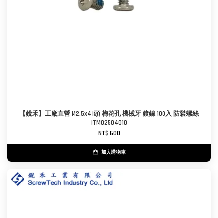
【銳禾】工廠直營 M2.5x4 I頭 梅花孔 機械牙 鍍鎳 100入 防鬆螺絲
ITM0250401O
NT$ 600
加入購物車