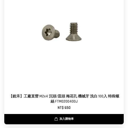
【銳禾】工廠直營 M2x4 沉頭/皿頭 梅花孔 機械牙 洗白 100入 特殊螺
絲 FTM0200400J
NT$ 650
加入購物車