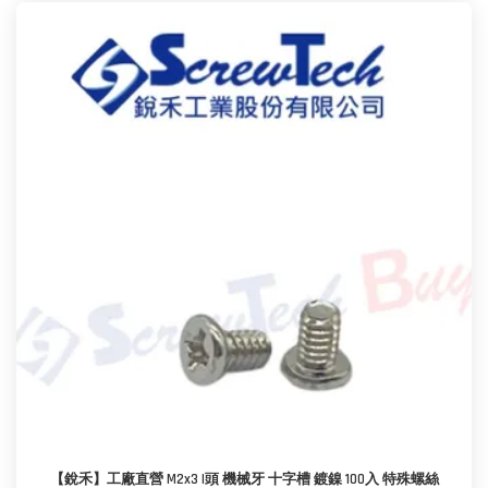
【銳禾】工廠直營 M2x3 I頭 機械牙 十字槽 鍍鎳 100入 特殊螺絲