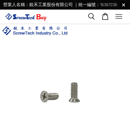
營業人名稱：銳禾工業股份有限公司 ｜統一編號：16367236