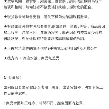
★賣場均開二聯發票，如需開三聯發票，請於備註欄填寫統一
編號和抬頭，無備註者不接受補打統編，感謝您的配合。
★現貨數量隨時會更新，請先下標前先確認現貨數量。
★對於電鍍外觀有強烈要求者:例如黑鋅、黑鎳...等等，商品會因
加工程序、時間不同、運送過程等，顏色因而有差異多少會有
斑駁狀況，對於外觀有特別要求者請聯繫我們洽詢。
★正確的填寫你的電子信箱&手機電話&地址&以及所屬公司
★後方有-1…為流水號，商品無差異
❗️注意事項❗️
📅例假日＆國定假日👉客服、聊聊、出貨皆暫停，將於下個工
作日依序處理。
⚡️商品會因加工程序、時間不同，顏色因而有差異。