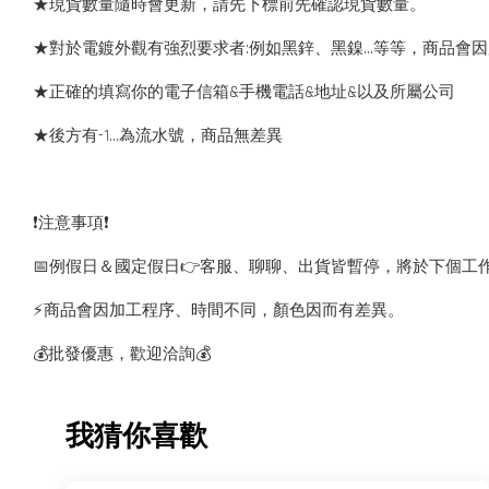
★現貨數量隨時會更新，請先下標前先確認現貨數量。
★對於電鍍外觀有強烈要求者:例如黑鋅、黑鎳...等等，商品
★正確的填寫你的電子信箱&手機電話&地址&以及所屬公司
★後方有-1…為流水號，商品無差異
❗️注意事項❗️
📅例假日＆國定假日👉客服、聊聊、出貨皆暫停，將於下個工
⚡️商品會因加工程序、時間不同，顏色因而有差異。
💰批發優惠，歡迎洽詢💰
我猜你喜歡