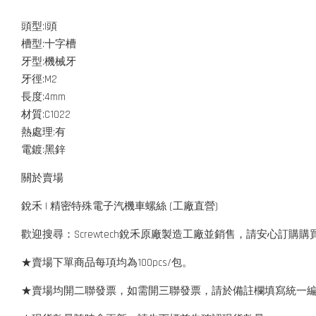
頭型:I頭
槽型:十字槽
牙型:機械牙
牙徑:M2
長度:4mm
材質:C1022
熱處理:有
電鍍:黑鋅
關於賣場
銳禾 | 精密特殊電子汽機車螺絲 (工廠直營)
歡迎搜尋：Screwtech銳禾原廠製造工廠並銷售，請安心訂購購
★賣場下單商品每項均為100pcs/包。
★賣場均開二聯發票，如需開三聯發票，請於備註欄填寫統一