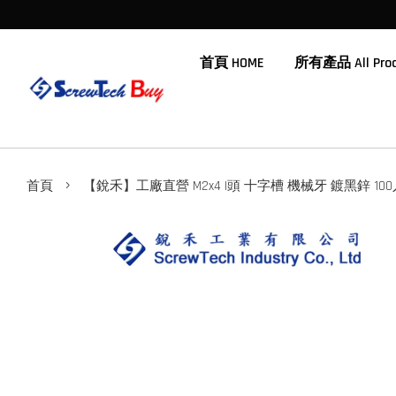
首頁 HOME
所有產品 All Prod
›
首頁
【銳禾】工廠直營 M2x4 I頭 十字槽 機械牙 鍍黑鋅 100入 