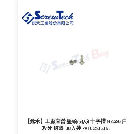
【銳禾】工廠直營 盤頭/丸頭 十字槽 M2.5x6 自
攻牙 鍍鎳100入裝 PAT0250601A