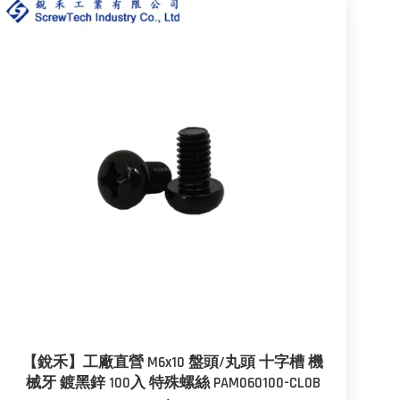
【銳禾】工廠直營 M6x10 盤頭/丸頭 十字槽 機
械牙 鍍黑鋅 100入 特殊螺絲 PAM060100-CL0B