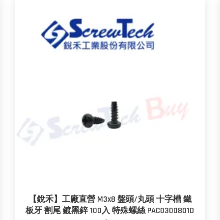
【銳禾】工廠直營 M3x8 盤頭/丸頭 十字槽 鐵
板牙 割尾 鍍黑鋅 100入 特殊螺絲 PAC0300801D