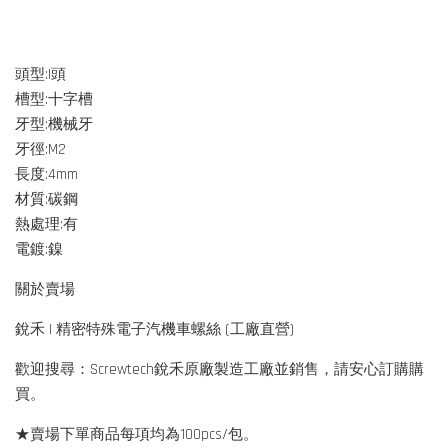
頭型:I頭
槽型:十字槽
牙型:機械牙
牙徑:M2
長度:4mm
材質:碳鋼
熱處理:有
電鍍:鎳
關於賣場
銳禾 | 精密特殊電子汽機車螺絲 (工廠直營)
歡迎搜尋：Screwtech銳禾原廠製造工廠並銷售，請安心訂購購
買。
★賣場下單商品每項均為100pcs/包。