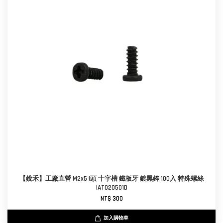
【銳禾】工廠直營 M2x5 I頭 十字槽 鐵板牙 鍍黑鋅 100入 特殊螺絲
IAT020501D
NT$ 300
加入購物車