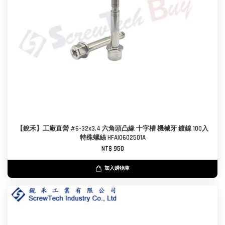
【銳禾】工廠直營 #6-32x3.4 六角頭凸緣 十字槽 機械牙 鍍鎳 100入
特殊螺絲 HFAI0602501A
NT$ 950
加入購物車