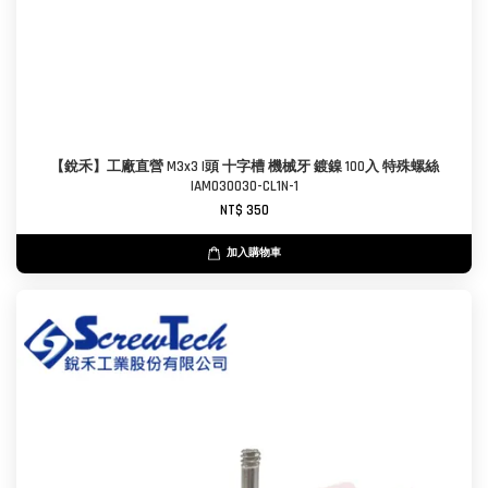
【銳禾】工廠直營 M3x3 I頭 十字槽 機械牙 鍍鎳 100入 特殊螺絲
IAM030030-CL1N-1
NT$ 350
加入購物車