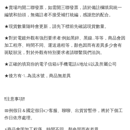
★賣場均開二聯發票，如需開三聯發票，請於備註欄填寫統一
編號和抬頭，無備註者不接受補打統編，感謝您的配合。
★現貨數量隨時會更新，請先下標前先確認現貨數量。
★對於電鍍外觀有強烈要求者:例如黑鋅、黑鎳...等等，商品會因
加工程序、時間不同、運送過程等，顏色因而有差異多少會有
斑駁狀況，對於外觀有特別要求者請聯繫我們洽詢。
★正確的填寫你的電子信箱&手機電話&地址&以及所屬公司
★後方有-1…為流水號，商品無差異
❗️注意事項❗️
📅例假日＆國定假日👉客服、聊聊、出貨皆暫停，將於下個工
作日依序處理。
⚡️商品會因加工程序、時間不同，顏色因而有差異。