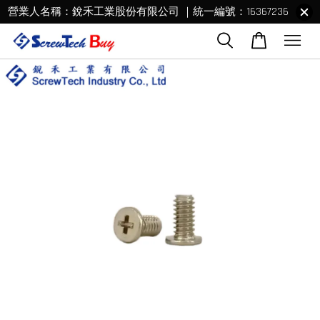
營業人名稱：銳禾工業股份有限公司 ｜統一編號：16367236