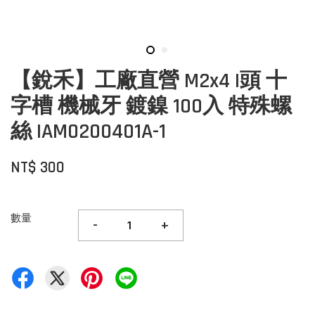
【銳禾】工廠直營 M2x4 I頭 十
字槽 機械牙 鍍鎳 100入 特殊螺
絲 IAM0200401A-1
NT$ 300
數量
-
+