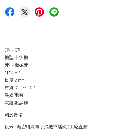
頭型:I頭
槽型:十字槽
牙型:機械牙
牙徑:M2
長度:2 mm
材質:C1018-1022
熱處理:有
電鍍:鍍黑鋅
關於賣場
銳禾 | 精密特殊電子汽機車螺絲 (工廠直營)