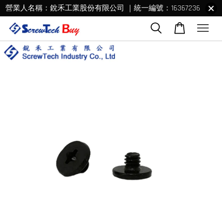
營業人名稱：銳禾工業股份有限公司 ｜統一編號：16367236