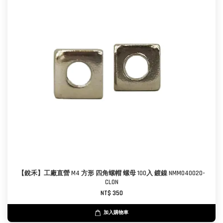
【銳禾】工廠直營 M4 方形 四角螺帽 螺母 100入 鍍鎳 NMM040020-
CL0N
NT$ 350
加入購物車