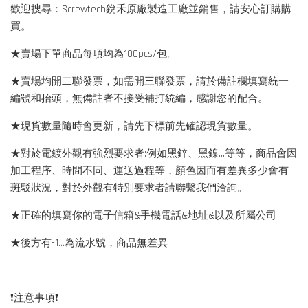
歡迎搜尋：Screwtech銳禾原廠製造工廠並銷售，請安心訂購購
買。
★賣場下單商品每項均為100pcs/包。
★賣場均開二聯發票，如需開三聯發票，請於備註欄填寫統一
編號和抬頭，無備註者不接受補打統編，感謝您的配合。
★現貨數量隨時會更新，請先下標前先確認現貨數量。
★對於電鍍外觀有強烈要求者:例如黑鋅、黑鎳...等等，商品會因
加工程序、時間不同、運送過程等，顏色因而有差異多少會有
斑駁狀況，對於外觀有特別要求者請聯繫我們洽詢。
★正確的填寫你的電子信箱&手機電話&地址&以及所屬公司
★後方有-1…為流水號，商品無差異
❗️注意事項❗️