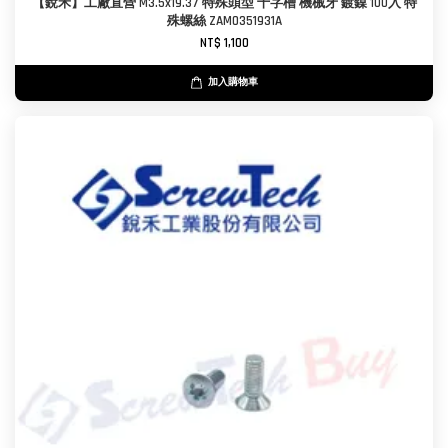
【銳禾】工廠直營 M3.5x19.37 特殊頭型 十字槽 機械牙 鍍鎳 100入 特
殊螺絲 ZAM0351931A
NT$ 1,100
加入購物車