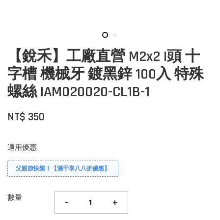
【銳禾】工廠直營 M2x2 I頭 十
字槽 機械牙 鍍黑鋅 100入 特殊
螺絲 IAM020020-CL1B-1
NT$ 350
適用優惠
父親節快樂！【滿千享八八折優惠】
數量
-
+