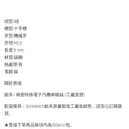
頭型:I頭
槽型:十字槽
牙型:機械牙
牙徑:M2.5
長度:5 mm
材質:碳鋼
熱處理:有
電鍍:鎳
關於賣場
銳禾 | 精密特殊電子汽機車螺絲 (工廠直營)
歡迎搜尋：Screwtech銳禾原廠製造工廠並銷售，請安心訂購購
買。
★賣場下單商品每項均為100pcs/包。