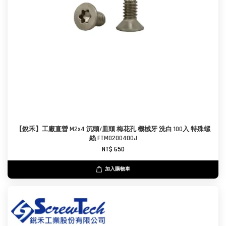
【銳禾】工廠直營 M2x4 沉頭/皿頭 梅花孔 機械牙 洗白 100入 特殊螺
絲 FTM0200400J
NT$ 650
加入購物車