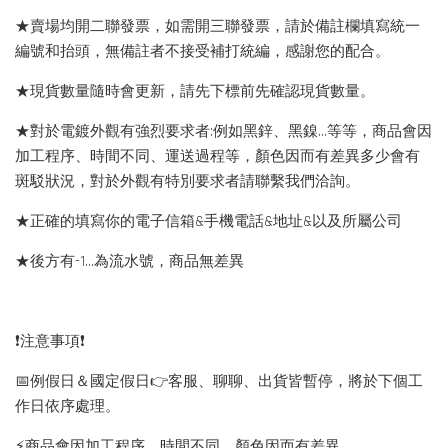
★賣場均開二聯發票，如需開三聯發票，請於備註欄填寫統一
編號和抬頭，無備註者不接受補打統編，感謝您的配合。
★現貨數量隨時會更新，請先下標前先確認現貨數量。
★對於電鍍外觀有強烈要求者:例如黑鋅、黑鎳...等等，商品會因
加工程序、時間不同、運送過程等，顏色因而有差異多少會有
斑駁狀況，對於外觀有特別要求者請聯繫我們洽詢。
★正確的填寫你的電子信箱&手機電話&地址&以及所屬公司
★後方有-1…為流水號，商品無差異
❗️注意事項❗️
📅例假日＆國定假日👉客服、聊聊、出貨皆暫停，將於下個工
作日依序處理。
⚡️商品會因加工程序、時間不同，顏色因而有差異。