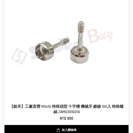
【銳禾】工廠直營 M3x16 特殊頭型 十字槽 機械牙 鍍鎳 100入 特殊螺
絲 ZAM0301601A
NT$ 900
加入購物車