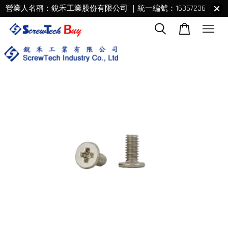
營業人名稱：銳禾工業股份有限公司 ｜統一編號：16367236