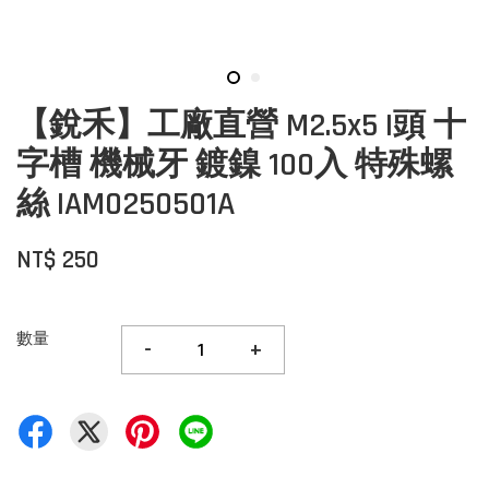
【銳禾】工廠直營 M2.5x5 I頭 十
字槽 機械牙 鍍鎳 100入 特殊螺
絲 IAM0250501A
NT$ 250
數量
-
+