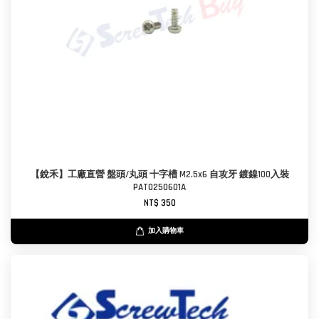
【銳禾】工廠直營 盤頭/丸頭 十字槽 M2.5x6 自攻牙 鍍鎳100入裝
PAT0250601A
NT$ 350
加入購物車