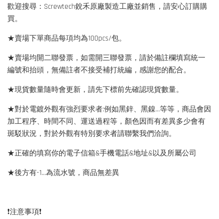
歡迎搜尋：Screwtech銳禾原廠製造工廠並銷售，請安心訂購購
買。
★賣場下單商品每項均為100pcs/包。
★賣場均開二聯發票，如需開三聯發票，請於備註欄填寫統一
編號和抬頭，無備註者不接受補打統編，感謝您的配合。
★現貨數量隨時會更新，請先下標前先確認現貨數量。
★對於電鍍外觀有強烈要求者:例如黑鋅、黑鎳...等等，商品會因
加工程序、時間不同、運送過程等，顏色因而有差異多少會有
斑駁狀況，對於外觀有特別要求者請聯繫我們洽詢。
★正確的填寫你的電子信箱&手機電話&地址&以及所屬公司
★後方有-1…為流水號，商品無差異
❗️注意事項❗️