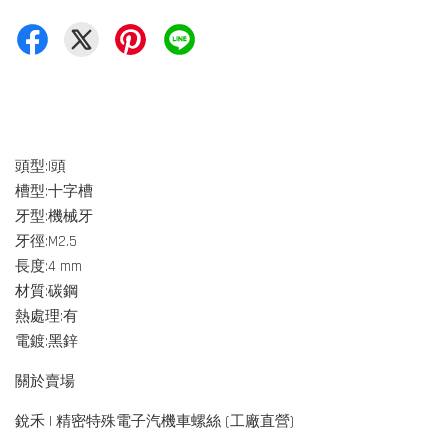
頭型:I頭
槽型:十字槽
牙型:機械牙
牙徑:M2.5
長度:4 mm
材質:碳鋼
熱處理:有
電鍍:黑鋅
關於賣場
銳禾 | 精密特殊電子汽機車螺絲 (工廠直營)