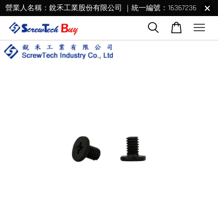
營業人名稱：銳禾工業股份有限公司 ｜統一編號：16367236