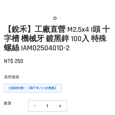
【銳禾】工廠直營 M2.5x4 I頭 十
字槽 機械牙 鍍黑鋅 100入 特殊
螺絲 IAM0250401D-2
NT$ 250
適用優惠
父親節快樂！【滿千享八八折優惠】
數量
-
+