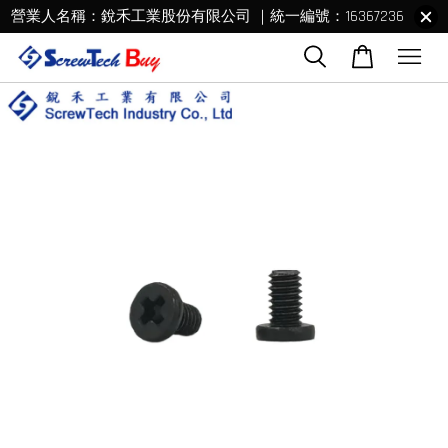
營業人名稱：銳禾工業股份有限公司 ｜統一編號：16367236