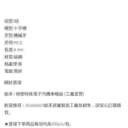
頭型:I頭
槽型:十字槽
牙型:機械牙
牙徑:M2.5
長度:4 mm
材質:碳鋼
熱處理:有
電鍍:黑鋅
關於賣場
銳禾 | 精密特殊電子汽機車螺絲 (工廠直營)
歡迎搜尋：Screwtech銳禾原廠製造工廠並銷售，請安心訂購購
買。
★賣場下單商品每項均為100pcs/包。