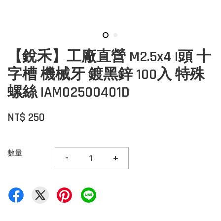
【銳禾】工廠直營 M2.5x4 I頭 十
字槽 機械牙 鍍黑鋅 100入 特殊
螺絲 IAM02500401D
NT$ 250
數量
-
+