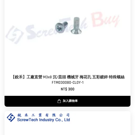
【銳禾】工廠直營 M3x8 沉/皿頭 機械牙 梅花孔 五彩鍍鋅 特殊螺絲
FTM030080-CL0Y-1
NT$ 300
加入購物車