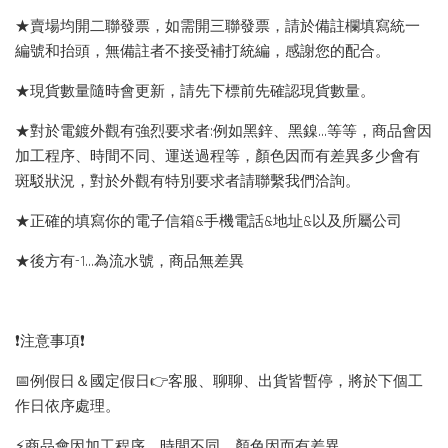
★賣場均開二聯發票，如需開三聯發票，請於備註欄填寫統一
編號和抬頭，無備註者不接受補打統編，感謝您的配合。
★現貨數量隨時會更新，請先下標前先確認現貨數量。
★對於電鍍外觀有強烈要求者:例如黑鋅、黑鎳...等等，商品會因
加工程序、時間不同、運送過程等，顏色因而有差異多少會有
斑駁狀況，對於外觀有特別要求者請聯繫我們洽詢。
★正確的填寫你的電子信箱&手機電話&地址&以及所屬公司
★後方有-1…為流水號，商品無差異
❗️注意事項❗️
📅例假日＆國定假日👉客服、聊聊、出貨皆暫停，將於下個工
作日依序處理。
⚡️商品會因加工程序、時間不同，顏色因而有差異。