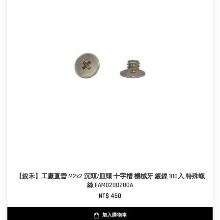
【銳禾】工廠直營 M2x2 沉頭/皿頭 十字槽 機械牙 鍍鎳 100入 特殊螺
絲 FAM0200200A
NT$ 450
加入購物車