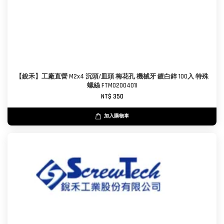
【銳禾】工廠直營 M2x4 沉頭/皿頭 梅花孔 機械牙 鍍白鋅 100入 特殊
螺絲 FTM0200401I
NT$ 350
加入購物車