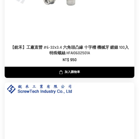
【銳禾】工廠直營 #6-32x3.4 六角頭凸緣 十字槽 機械牙 鍍鎳 100入
特殊螺絲 HFAI0602501A
NT$ 950
加入購物車