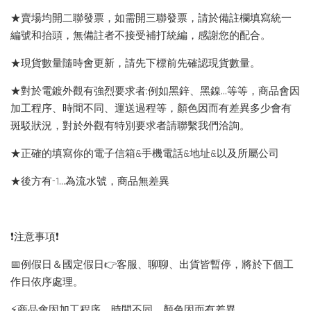
★賣場均開二聯發票，如需開三聯發票，請於備註欄填寫統一
編號和抬頭，無備註者不接受補打統編，感謝您的配合。
★現貨數量隨時會更新，請先下標前先確認現貨數量。
★對於電鍍外觀有強烈要求者:例如黑鋅、黑鎳...等等，商品會因
加工程序、時間不同、運送過程等，顏色因而有差異多少會有
斑駁狀況，對於外觀有特別要求者請聯繫我們洽詢。
★正確的填寫你的電子信箱&手機電話&地址&以及所屬公司
★後方有-1…為流水號，商品無差異
❗️注意事項❗️
📅例假日＆國定假日👉客服、聊聊、出貨皆暫停，將於下個工
作日依序處理。
⚡️商品會因加工程序、時間不同，顏色因而有差異。