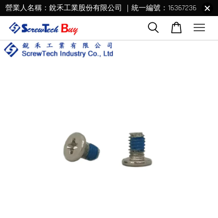
營業人名稱：銳禾工業股份有限公司 ｜統一編號：16367236