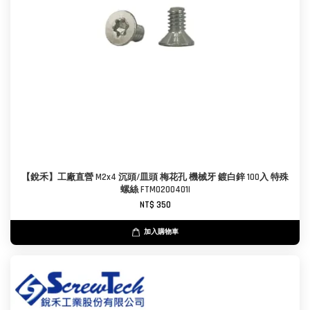
【銳禾】工廠直營 M2x4 沉頭/皿頭 梅花孔 機械牙 鍍白鋅 100入 特殊
螺絲 FTM0200401I
NT$ 350
加入購物車