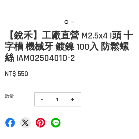
【銳禾】工廠直營 M2.5x4 I頭 十
字槽 機械牙 鍍鎳 100入 防鬆螺
絲 IAM0250401O-2
NT$ 550
數量
-
+