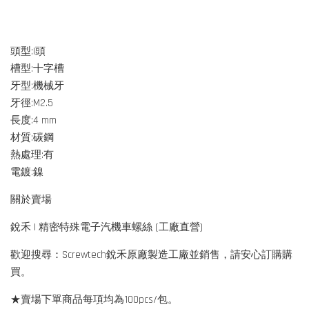
頭型:I頭
槽型:十字槽
牙型:機械牙
牙徑:M2.5
長度:4 mm
材質:碳鋼
熱處理:有
電鍍:鎳
關於賣場
銳禾 | 精密特殊電子汽機車螺絲 (工廠直營)
歡迎搜尋：Screwtech銳禾原廠製造工廠並銷售，請安心訂購購
買。
★賣場下單商品每項均為100pcs/包。