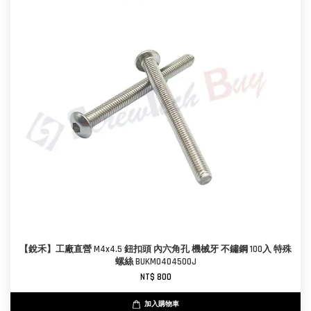
【銳禾】工廠直營 M4x4.5 鈕扣頭 內六角孔 機械牙 不鏽鋼 100入 特殊
螺絲 BUKM0404500J
NT$ 800
加入購物車