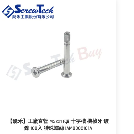
【銳禾】工廠直營 M3x21 I頭 十字槽 機械牙 鍍
鎳 100入 特殊螺絲 IAM0302101A