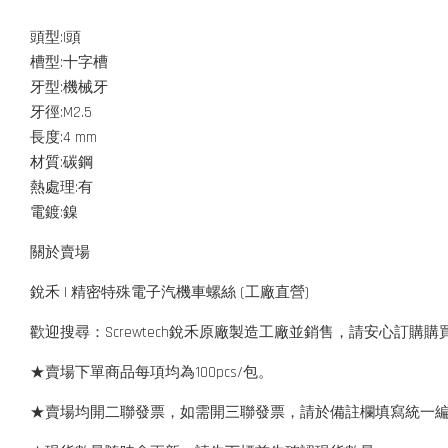
頭型:I頭
槽型:十字槽
牙型:機械牙
牙徑:M2.5
長度:4 mm
材質:碳鋼
熱處理:有
電鍍:鎳
關於賣場
銳禾 | 精密特殊電子汽機車螺絲 (工廠直營)
歡迎搜尋：Screwtech銳禾原廠製造工廠並銷售，請安心訂購購
★賣場下單商品每項均為100pcs/包。
★賣場均開二聯發票，如需開三聯發票，請於備註欄填寫統一