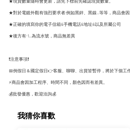
★現貨數量隨時會更新，請先下標前先確認現貨數量。
★對於電鍍外觀有強烈要求者:例如黑鋅、黑鎳...等等，商品
★正確的填寫你的電子信箱&手機電話&地址&以及所屬公司
★後方有-1…為流水號，商品無差異
❗️注意事項❗️
📅例假日＆國定假日👉客服、聊聊、出貨皆暫停，將於下個工
⚡️商品會因加工程序、時間不同，顏色因而有差異。
💰批發優惠，歡迎洽詢💰
我猜你喜歡