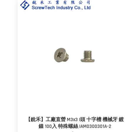
【銳禾】工廠直營 M3x3 I頭 十字槽 機械牙 鍍
鎳 100入 特殊螺絲 IAM0300301A-2