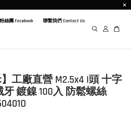
粉絲團 Facebook
聯繫我們 Contact Us
工廠直營 M2.5x4 I頭 十字
械牙 鍍鎳 100入 防鬆螺絲
50401O