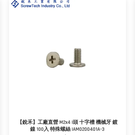
【銳禾】工廠直營 M2x4 I頭 十字槽 機械牙 鍍
鎳 100入 特殊螺絲 IAM0200401A-3