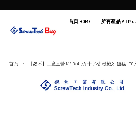
首頁 HOME
所有產品 All Prod
›
首頁
【銳禾】工廠直營 M2.5x4 I頭 十字槽 機械牙 鍍鎳 100入 