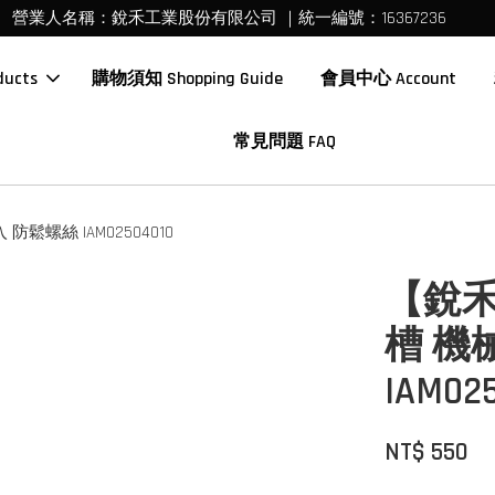
營業人名稱：銳禾工業股份有限公司 ｜統一編號：16367236
ucts
購物須知 Shopping Guide
會員中心 Account
常見問題 FAQ
防鬆螺絲 IAM0250401O
【銳禾】
槽 機
IAM02
NT$ 550