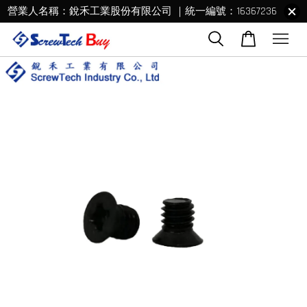
營業人名稱：銳禾工業股份有限公司 ｜統一編號：16367236