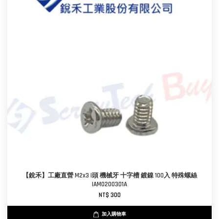
【銳禾】工廠直營 M2x3 I頭 機械牙 十字槽 鍍鎳 100入 特殊螺絲
IAM0200301A
NT$ 300
加入購物車