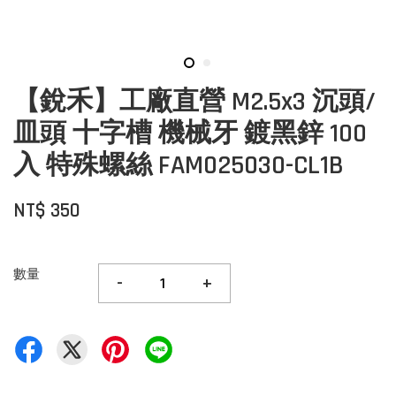
【銳禾】工廠直營 M2.5x3 沉頭/
皿頭 十字槽 機械牙 鍍黑鋅 100
入 特殊螺絲 FAM025030-CL1B
NT$ 350
數量
-
+