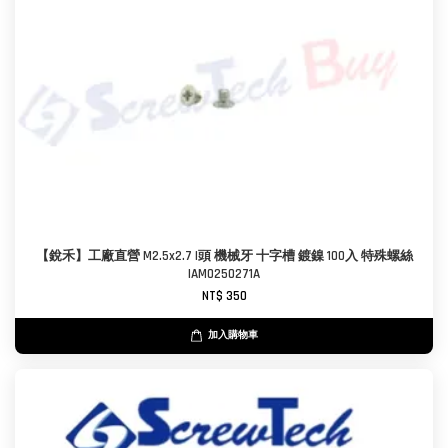
【銳禾】工廠直營 M2.5x2.7 I頭 機械牙 十字槽 鍍鎳 100入 特殊螺絲
IAM0250271A
NT$ 350
加入購物車