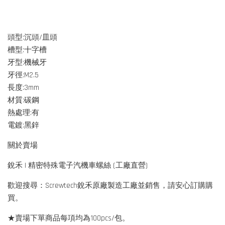
頭型:沉頭/皿頭
槽型:十字槽
牙型:機械牙
牙徑:M2.5
長度:3mm
材質:碳鋼
熱處理:有
電鍍:黑鋅
關於賣場
銳禾 | 精密特殊電子汽機車螺絲 (工廠直營)
歡迎搜尋：Screwtech銳禾原廠製造工廠並銷售，請安心訂購購
買。
★賣場下單商品每項均為100pcs/包。