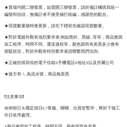
★賣場均開二聯發票，如需開三聯發票，請於備註欄填寫統一
編號和抬頭，無備註者不接受補打統編，感謝您的配合。
★現貨數量隨時會更新，請先下標前先確認現貨數量。
★對於電鍍外觀有強烈要求者:例如黑鋅、黑鎳...等等，商品會因
加工程序、時間不同、運送過程等，顏色因而有差異多少會有
斑駁狀況，對於外觀有特別要求者請聯繫我們洽詢。
★正確的填寫你的電子信箱&手機電話&地址&以及所屬公司
★後方有-1…為流水號，商品無差異
❗️注意事項❗️
📅例假日＆國定假日👉客服、聊聊、出貨皆暫停，將於下個工
作日依序處理。
⚡️商品會因加工程序、時間不同，顏色因而有差異。