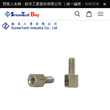
營業人名稱：銳禾工業股份有限公司 ｜統一編號：16367236