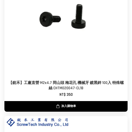
【銳禾】工廠直營 M2x4.7 岡山頭 梅花孔 機械牙 鍍黑鋅 100入 特殊螺
絲 CHTM020047-CL1B
NT$ 350
加入購物車