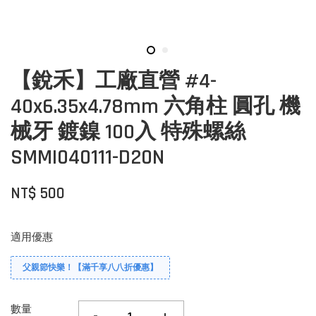
【銳禾】工廠直營 #4-
40x6.35x4.78mm 六角柱 圓孔 機
械牙 鍍鎳 100入 特殊螺絲
SMMI040111-D20N
NT$ 500
適用優惠
父親節快樂！【滿千享八八折優惠】
數量