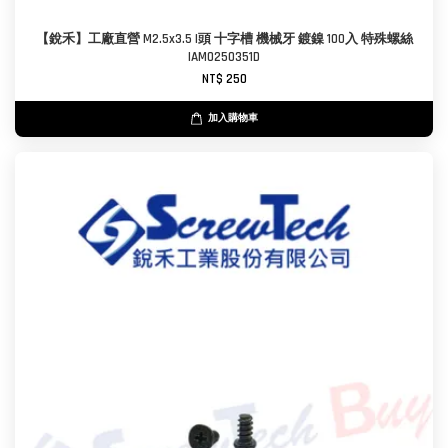
【銳禾】工廠直營 M2.5x3.5 I頭 十字槽 機械牙 鍍鎳 100入 特殊螺絲
IAM0250351D
NT$ 250
加入購物車