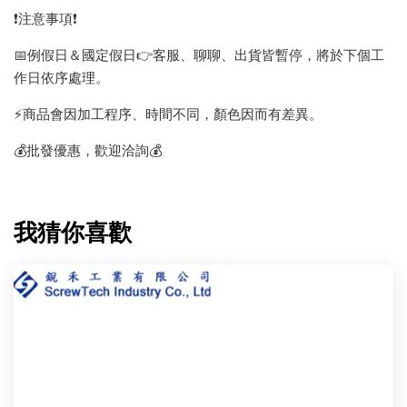
❗️注意事項❗️
📅例假日＆國定假日👉客服、聊聊、出貨皆暫停，將於下個工
作日依序處理。
⚡️商品會因加工程序、時間不同，顏色因而有差異。
💰批發優惠，歡迎洽詢💰
我猜你喜歡