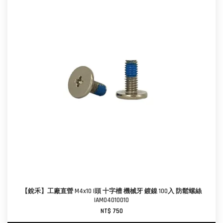
【銳禾】工廠直營 M4x10 I頭 十字槽 機械牙 鍍鎳 100入 防鬆螺絲
IAM0401001O
NT$ 750