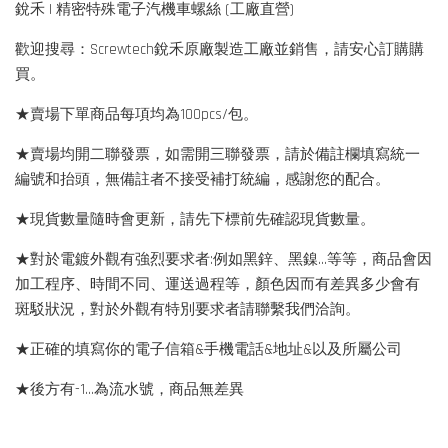
銳禾 | 精密特殊電子汽機車螺絲 (工廠直營)
歡迎搜尋：Screwtech銳禾原廠製造工廠並銷售，請安心訂購購
買。
★賣場下單商品每項均為100pcs/包。
★賣場均開二聯發票，如需開三聯發票，請於備註欄填寫統一
編號和抬頭，無備註者不接受補打統編，感謝您的配合。
★現貨數量隨時會更新，請先下標前先確認現貨數量。
★對於電鍍外觀有強烈要求者:例如黑鋅、黑鎳...等等，商品會因
加工程序、時間不同、運送過程等，顏色因而有差異多少會有
斑駁狀況，對於外觀有特別要求者請聯繫我們洽詢。
★正確的填寫你的電子信箱&手機電話&地址&以及所屬公司
★後方有-1…為流水號，商品無差異