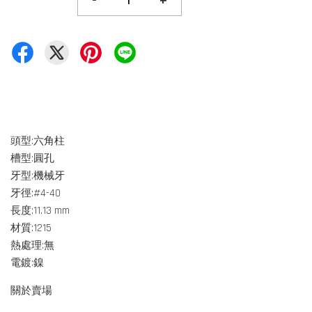
-
+
頭型:六角柱
槽型:圓孔
牙型:機械牙
牙徑:#4-40
長度:11.13 mm
材質:1215
熱處理:無
電鍍:鎳
關於賣場