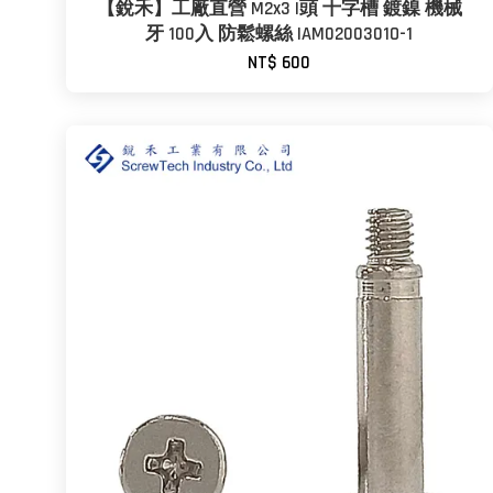
【銳禾】工廠直營 M2x3 I頭 十字槽 鍍鎳 機械
牙 100入 防鬆螺絲 IAM0200301O-1
NT$ 600