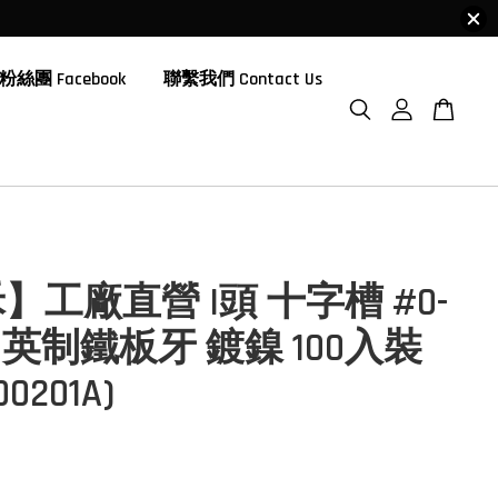
粉絲團 Facebook
聯繫我們 Contact Us
】工廠直營 I頭 十字槽 #0-
/4 英制鐵板牙 鍍鎳 100入裝
00201A)