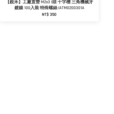
【銳禾】工廠直營 M2x3 I頭 十字槽 三角機械牙
鍍鎳 100入裝 特殊螺絲 IATM0200301A
NT$ 350