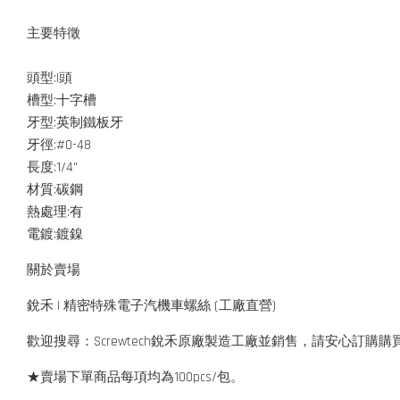
主要特徵
頭型:I頭
槽型:十字槽
牙型:英制鐵板牙
牙徑:#0-48
長度:1/4"
材質:碳鋼
熱處理:有
電鍍:鍍鎳
關於賣場
銳禾 | 精密特殊電子汽機車螺絲 (工廠直營)
歡迎搜尋：Screwtech銳禾原廠製造工廠並銷售，請安心訂購購
★賣場下單商品每項均為100pcs/包。