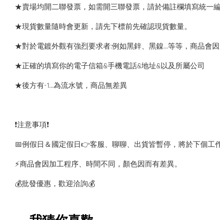
★賣場均開二聯發票，如需開三聯發票，請於備註欄填寫統一
★現貨數量隨時會更新，請先下標前先確認現貨數量。
★對於電鍍外觀有強烈要求者:例如黑鋅、黑鎳...等等，商品
★正確的填寫你的電子信箱&手機電話&地址&以及所屬公司
★後方有-1…為流水號，商品無差異
❗️注意事項❗️
📅例假日＆國定假日👉客服、聊聊、出貨皆暫停，將於下個工
⚡️商品會因加工程序、時間不同，顏色因而有差異。
💰批發優惠，歡迎洽詢💰