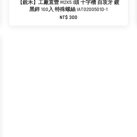
【銳禾】工廠直營 M2X5 I頭 十字槽 自攻牙 鍍
黑鋅 100入 特殊螺絲 IAT0200501D-1
NT$ 300