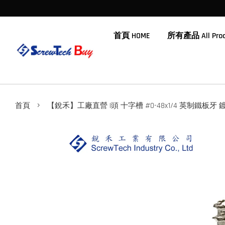
首頁 HOME
所有產品 All Prod
›
首頁
【銳禾】工廠直營 I頭 十字槽 #0-48x1/4 英制鐵板牙 鍍鎳 1