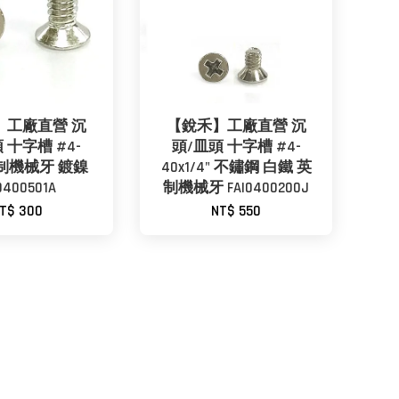
】工廠直營 沉
【銳禾】工廠直營 沉
 十字槽 #4-
頭/皿頭 十字槽 #4-
 英制機械牙 鍍鎳
40x1/4" 不鏽鋼 白鐵 英
0400501A
制機械牙 FAI0400200J
T$ 300
NT$ 550