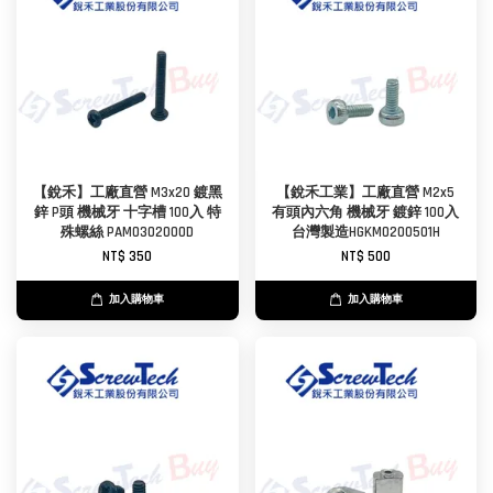
【銳禾】工廠直營 M3x20 鍍黑
【銳禾工業】工廠直營 M2x5
鋅 P頭 機械牙 十字槽 100入 特
有頭內六角 機械牙 鍍鋅 100入
殊螺絲 PAM0302000D
台灣製造HGKM0200501H
NT$ 350
NT$ 500
加入購物車
加入購物車