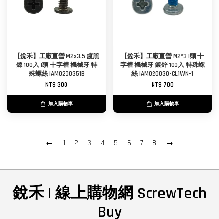
【銳禾】工廠直營 M2x3.5 鍍黑
【銳禾】工廠直營 M2*3 I頭 十
鎳 100入 I頭 十字槽 機械牙 特
字槽 機械牙 鍍鋅 100入 特殊螺
殊螺絲 IAM0200351B
絲 IAM020030-CL1WN-1
NT$ 300
NT$ 700
加入購物車
加入購物車
←
1
2
3
4
5
6
7
8
→
銳禾 | 線上購物網 ScrewTech
Buy