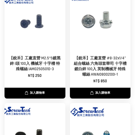
【銳禾】工廠直營 M2.5*5鍍黑
【銳禾】工廠直營 #8-32x1/4"
鋅 I頭 100入 機械牙 十字槽 特
組合螺絲 六角頭套華司 十字槽
殊螺絲 IAM0250501D-3
鍍白鋅 100入 英制機械牙 特殊
螺絲 HWAI0800200I-1
NT$ 250
NT$ 850
加入購物車
加入購物車